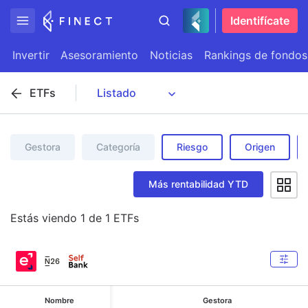
Identifícate
Invertir
Asesoramiento
Noticias
Rankings de fondos
ETFs
Gestora
Categoría
Riesgo
Origen
Más rentabilidad YTD
Estás viendo
1
de
1
ETFs
Nombre
Gestora