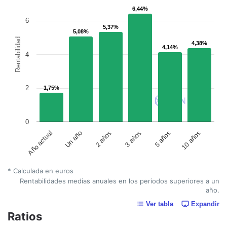
6,44%
6,44%
6
5,37%
5,37%
5,08%
5,08%
Rentabilidad
4,38%
4,38%
4,14%
4,14%
4
2
1,75%
1,75%
0
Año actual
Un año
2 años
3 años
5 años
10 años
* Calculada en euros
Rentabilidades medias anuales en los periodos superiores a un
año.
Ver tabla
Expandir
Ratios