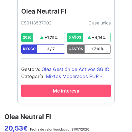
Olea Neutral FI
ES0118537002
Clase única
+
1,75
%
+
4,14
%
2026
5 AÑOS
3
/
7
1,710
%
RIESGO
GASTOS
Gestora
:
Olea Gestión de Activos SGIIC
Categoría
:
Mixtos Moderados EUR -
Global
Me interesa
Olea Neutral FI
20,53
€
Fecha de
valor liquidativo:
31/07/2026