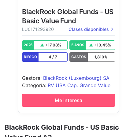
BlackRock Global Funds - US
Basic Value Fund
LU0171293920
Clases disponibles
+
17,08
%
+
10,45
%
2026
5 AÑOS
4
/
7
1,810
%
RIESGO
GASTOS
Gestora
:
BlackRock (Luxembourg) SA
Categoría
:
RV USA Cap. Grande Value
Me interesa
BlackRock Global Funds - US Basic