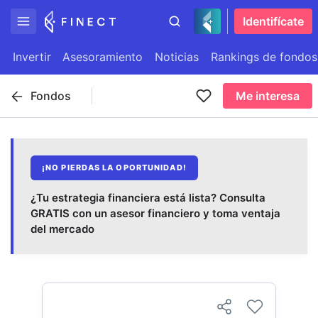
Identifícate
Invertir
Asesoramiento
Noticias
Rankings de fondos
Fondos
Me interesa
¡NO PIERDAS LA OPORTUNIDAD!
¿Tu estrategia financiera está lista? Consulta
GRATIS con un asesor financiero y toma ventaja
del mercado