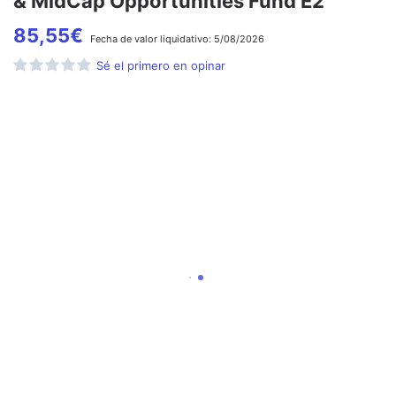
& MidCap Opportunities Fund E2
85,55
€
Fecha de
valor liquidativo:
5/08/2026
Sé el primero en opinar