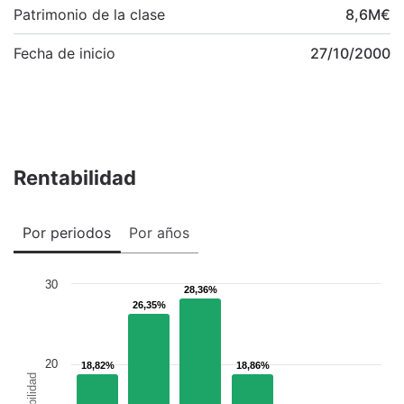
Patrimonio de la clase
8,6
M
€
Fecha de inicio
27/10/2000
Rentabilidad
Por periodos
Por años
30
28,36%
28,36%
26,35%
26,35%
20
18,82%
18,82%
18,86%
18,86%
Rentabilidad