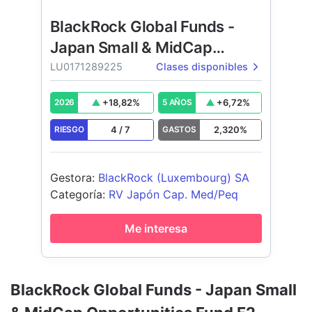
BlackRock Global Funds -
Japan Small & MidCap
Opportunities Fund
LU0171289225
Clases disponibles
+
18,82
%
+
6,72
%
2026
5 AÑOS
4
/
7
2,320
%
RIESGO
GASTOS
Gestora
:
BlackRock (Luxembourg) SA
Categoría
:
RV Japón Cap. Med/Peq
Me interesa
BlackRock Global Funds - Japan Small