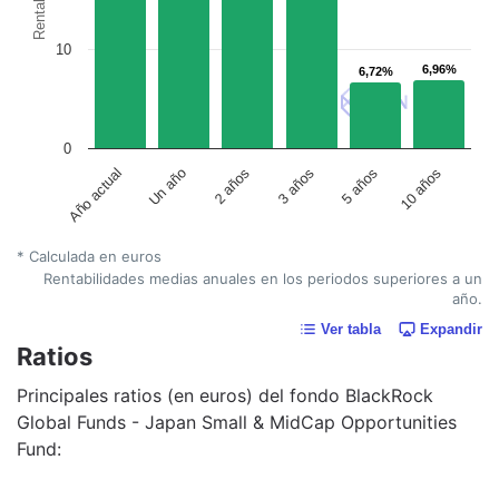
10
6,96%
6,96%
6,72%
6,72%
0
Un año
5 años
2 años
10 años
Año actual
3 años
* Calculada en euros
Rentabilidades medias anuales en los periodos superiores a un
año.
Ver tabla
Expandir
Ratios
Principales ratios (en euros) del fondo BlackRock
Global Funds - Japan Small & MidCap Opportunities
Fund: