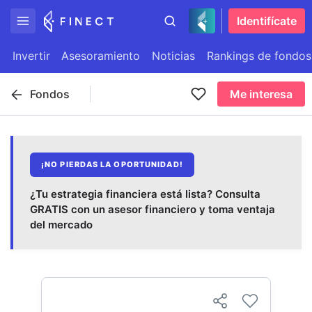
Identifícate
Invertir
Asesoramiento
Noticias
Rankings de fondos
Fondos
Me interesa
¡NO PIERDAS LA OPORTUNIDAD!
¿Tu estrategia financiera está lista? Consulta
GRATIS con un asesor financiero y toma ventaja
del mercado