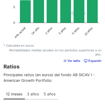
5
0
Un año
5 años
2 años
10 años
Año actual
3 años
* Calculada en euros
Rentabilidades medias anuales en los periodos superiores a un
año.
Ver tabla
Expandir
Ratios
Principales ratios (en euros) del fondo AB SICAV I -
American Growth Portfolio:
12 meses
3 años
5 años