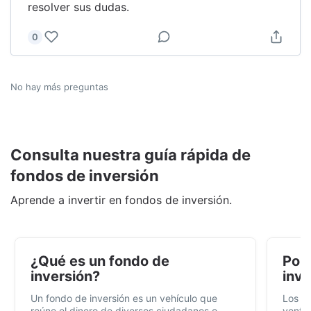
resolver sus dudas.
0
No hay más preguntas
Consulta nuestra guía rápida de
fondos de inversión
Aprende a invertir en fondos de inversión.
¿Qué es un fondo de
Por 
inversión?
inve
Un fondo de inversión es un vehículo que
Los f
reúne el dinero de diversos ciudadanos o
ventaj