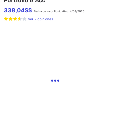
Portfolio A Acc
338,04
S$
Fecha de
valor liquidativo:
4/08/2026
Ver
2
opiniones