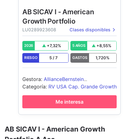
AB SICAV I - American
Growth Portfolio
LU0289923608
Clases disponibles
+
7,32
%
+
8,55
%
2026
5 AÑOS
5
/
7
1,720
%
RIESGO
GASTOS
Gestora
:
AllianceBernstein
(Luxembourg) S.à r.l.
Categoría
:
RV USA Cap. Grande Growth
Me interesa
AB SICAV I - American Growth