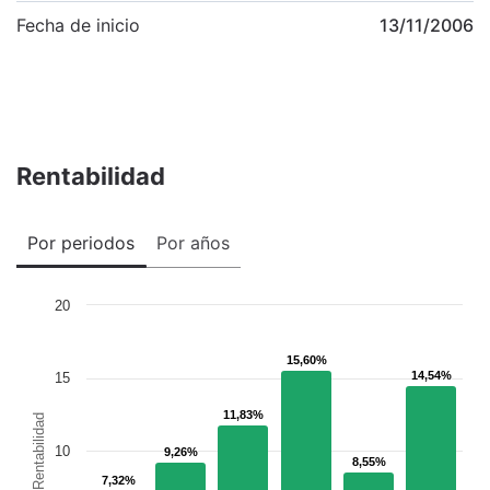
Fecha de inicio
13/11/2006
Rentabilidad
Por periodos
Por años
20
15,60%
15,60%
14,54%
14,54%
15
11,83%
11,83%
Rentabilidad
10
9,26%
9,26%
8,55%
8,55%
7,32%
7,32%