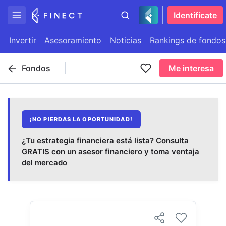
Identifícate
Invertir
Asesoramiento
Noticias
Rankings de fondos
Fondos
Me interesa
¡NO PIERDAS LA OPORTUNIDAD!
¿Tu estrategia financiera está lista? Consulta
GRATIS con un asesor financiero y toma ventaja
del mercado