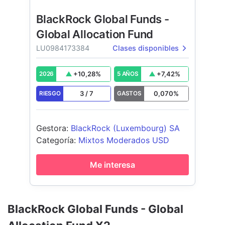
BlackRock Global Funds -
Global Allocation Fund
LU0984173384
Clases disponibles
+
10,28
%
+
7,42
%
2026
5 AÑOS
3
/
7
0,070
%
RIESGO
GASTOS
Gestora
:
BlackRock (Luxembourg) SA
Categoría
:
Mixtos Moderados USD
Me interesa
BlackRock Global Funds - Global