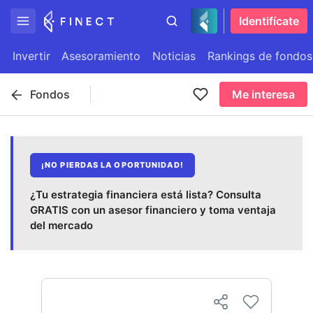
Identifícate
Invertir
Asesoramiento
Noticias
Rankings de fondos
Fondos
Me interesa
¡NO PIERDAS LA OPORTUNIDAD!
¿Tu estrategia financiera está lista? Consulta
GRATIS con un asesor financiero y toma ventaja
del mercado