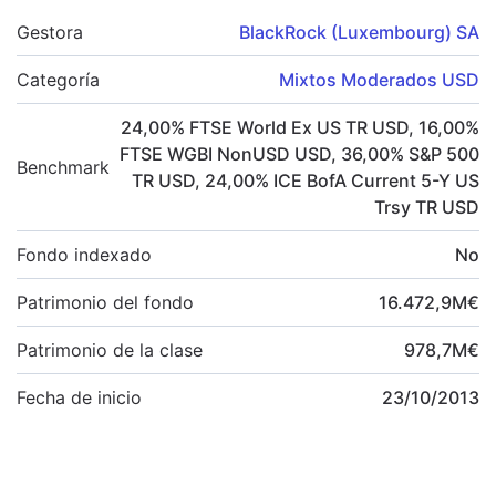
Gestora
BlackRock (Luxembourg) SA
Categoría
Mixtos Moderados USD
24,00
%
FTSE World Ex US TR USD
,
16,00
%
FTSE WGBI NonUSD USD
,
36,00
%
S&P 500
Benchmark
TR USD
,
24,00
%
ICE BofA Current 5-Y US
Trsy TR USD
Fondo indexado
No
Patrimonio del fondo
16.472,9
M
€
Patrimonio de la clase
978,7
M
€
Fecha de inicio
23/10/2013