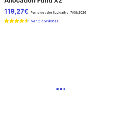
Allocation Fund X2
119,27
€
Fecha de
valor liquidativo:
7/08/2026
Ver
2
opiniones