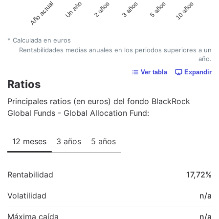
Un año
5 años
2 años
10 años
Año actual
3 años
* Calculada en euros
Rentabilidades medias anuales en los periodos superiores a un
año.
Ver tabla
Expandir
Ratios
Principales ratios (en euros) del fondo BlackRock
Global Funds - Global Allocation Fund:
12 meses
3 años
5 años
Rentabilidad
17,72
%
Volatilidad
n/a
Máxima caída
n/a