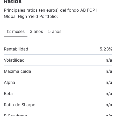
Ratios
Principales ratios (en euros) del fondo AB FCP I -
Global High Yield Portfolio:
12 meses
3 años
5 años
Rentabilidad
5,23
%
Volatilidad
n/a
Máxima caída
n/a
Alpha
n/a
Beta
n/a
Ratio de Sharpe
n/a
R Cuadrado
n/a