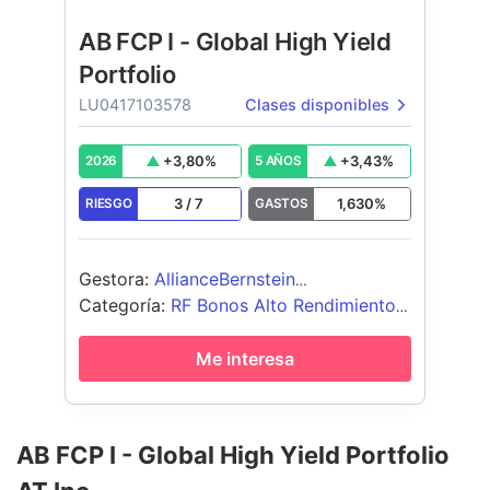
AB FCP I - Global High Yield
Portfolio
LU0417103578
Clases disponibles
+
3,80
%
+
3,43
%
2026
5 AÑOS
3
/
7
1,630
%
RIESGO
GASTOS
Gestora
:
AllianceBernstein
(Luxembourg) S.à r.l.
Categoría
:
RF Bonos Alto Rendimiento
Global
Me interesa
AB FCP I - Global High Yield Portfolio