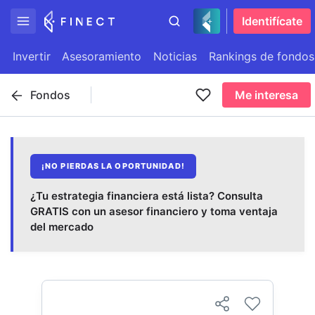
Identifícate
Invertir
Asesoramiento
Noticias
Rankings de fondos
Fondos
Me interesa
¡NO PIERDAS LA OPORTUNIDAD!
¿Tu estrategia financiera está lista? Consulta
GRATIS con un asesor financiero y toma ventaja
del mercado