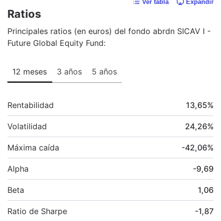
Ver tabla
Expandir
Ratios
Principales ratios (en euros) del fondo abrdn SICAV I -
Future Global Equity Fund:
12 meses
3 años
5 años
Rentabilidad
13,65
%
Volatilidad
24,26
%
Máxima caída
-42,06
%
Alpha
-9,69
Beta
1,06
Ratio de Sharpe
-1,87