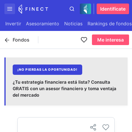
Identifícate
Invertir
Asesoramiento
Noticias
Rankings de fondos
Fondos
Me interesa
¡NO PIERDAS LA OPORTUNIDAD!
¿Tu estrategia financiera está lista? Consulta
GRATIS con un asesor financiero y toma ventaja
del mercado