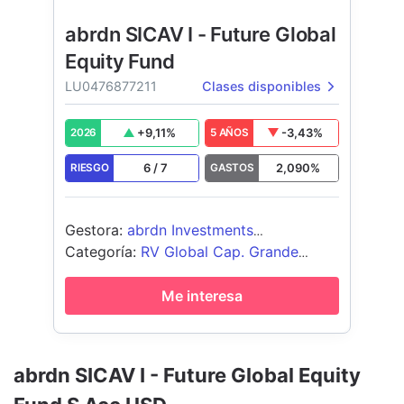
abrdn SICAV I - Future Global
Equity Fund
LU0476877211
Clases disponibles
+
9,11
%
-3,43
%
2026
5 AÑOS
6
/
7
2,090
%
RIESGO
GASTOS
Gestora
:
abrdn Investments
Luxembourg S.A.
Categoría
:
RV Global Cap. Grande
Growth
Me interesa
abrdn SICAV I - Future Global Equity