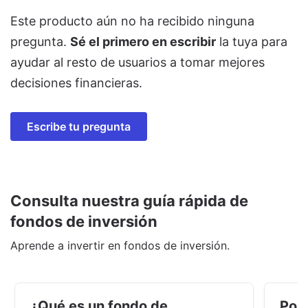
Este producto aún no ha recibido ninguna
pregunta.
Sé el primero en escribir
la tuya para
ayudar al resto de usuarios a tomar mejores
decisiones financieras.
Escribe tu pregunta
Consulta nuestra guía rápida de
fondos de inversión
Aprende a invertir en fondos de inversión.
¿Qué es un fondo de
Por 