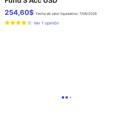
Fund S Acc USD
254,60
$
Fecha de
valor liquidativo:
7/08/2026
Ver
1
opinión