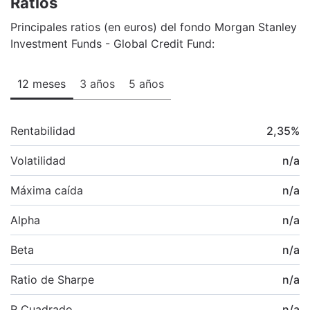
Ratios
Principales ratios (en euros) del fondo Morgan Stanley
Investment Funds - Global Credit Fund:
12 meses
3 años
5 años
Rentabilidad
2,35
%
Volatilidad
n/a
Máxima caída
n/a
Alpha
n/a
Beta
n/a
Ratio de Sharpe
n/a
R Cuadrado
n/a