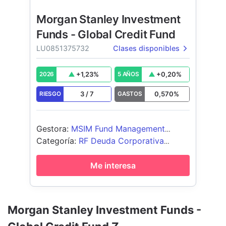
Morgan Stanley Investment
Funds - Global Credit Fund
LU0851375732
Clases disponibles
+
1,23
%
+
0,20
%
2026
5 AÑOS
3
/
7
0,570
%
RIESGO
GASTOS
Gestora
:
MSIM Fund Management
(Ireland) Limited
Categoría
:
RF Deuda Corporativa
Global
Me interesa
Morgan Stanley Investment Funds -