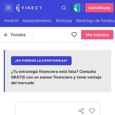
Identifícate
Invertir
Asesoramiento
Noticias
Rankings de fondos
Fondos
Me interesa
¡NO PIERDAS LA OPORTUNIDAD!
¿Tu estrategia financiera está lista? Consulta
GRATIS con un asesor financiero y toma ventaja
del mercado