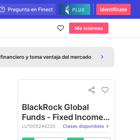
Pregunta en Finect
Identifícate
Me interesa
 financiero y toma ventaja del mercado
BlackRock Global
Funds - Fixed Income
Global Opportunities
LU1005244220
Clases disponibles
Fund