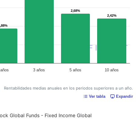
2,68%
2,68%
2,42%
2,42%
1,88%
1,88%
 años
3 años
5 años
10 años
Rentabilidades medias anuales en los periodos superiores a un año.
Ver tabla
Expandir
kRock Global Funds - Fixed Income Global