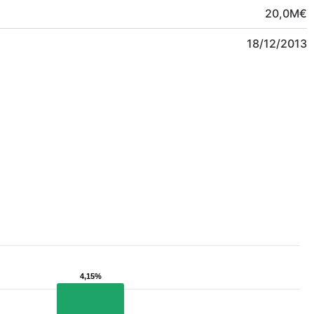
20,0
M
€
18/12/2013
4,15%
4,15%