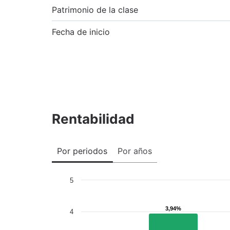
Patrimonio de la clase
Fecha de inicio
Rentabilidad
Por periodos
Por años
5
3,94%
3,94%
4