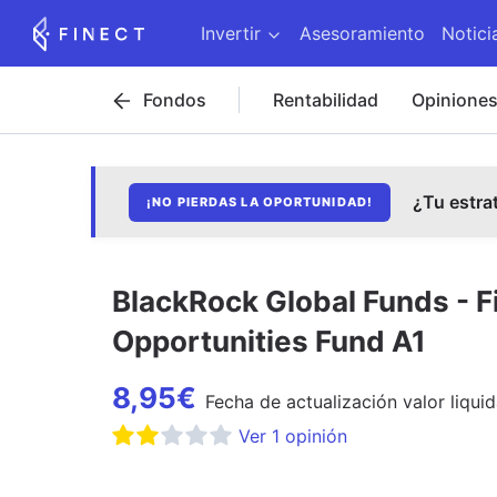
Invertir
Asesoramiento
Notici
Fondos
Rentabilidad
Opinione
¿Tu estra
¡NO PIERDAS LA OPORTUNIDAD!
BlackRock Global Funds - F
Opportunities Fund A1
8,95
€
Fecha de
actualización
valor liquid
Ver
1
opinión