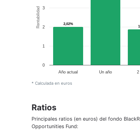
3
Rentabilidad
2,02%
2,02%
2
1
0
Año actual
Un año
2
* Calculada en euros
Ratios
Principales ratios (en euros) del fondo Blac
Opportunities Fund: