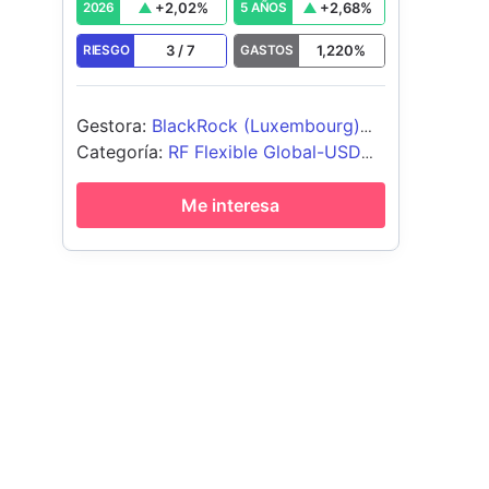
+
2,02
%
+
2,68
%
2026
5 AÑOS
3
/
7
1,220
%
RIESGO
GASTOS
Gestora
:
BlackRock (Luxembourg)
SA
Categoría
:
RF Flexible Global-USD
Cubierto
Me interesa