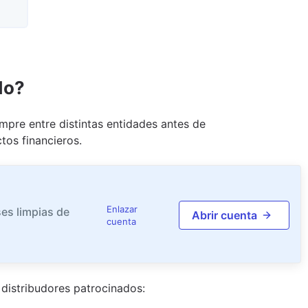
do?
pre entre distintas entidades antes de
tos financieros.
Enlazar
es limpias de
Abrir cuenta
cuenta
distribudor
es
patrocinado
s
: