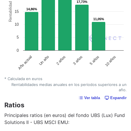
17,73%
17,73%
Rentabilidad
14,86%
14,86%
15
11,05%
11,05%
10
5
0
Un año
5 años
2 años
10 años
Año actual
3 años
* Calculada en euros
Rentabilidades medias anuales en los periodos superiores a un
año.
Ver tabla
Expandir
Ratios
Principales ratios (en euros) del fondo UBS (Lux) Fund
Solutions II - UBS MSCI EMU: