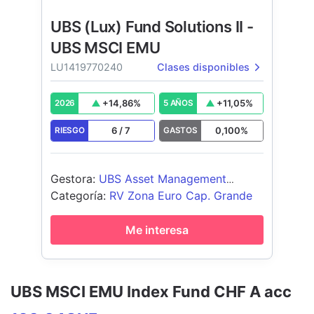
UBS (Lux) Fund Solutions II -
UBS MSCI EMU
LU1419770240
Clases disponibles
+
14,86
%
+
11,05
%
2026
5 AÑOS
6
/
7
0,100
%
RIESGO
GASTOS
Gestora
:
UBS Asset Management
(Europe) S.A.
Categoría
:
RV Zona Euro Cap. Grande
Me interesa
UBS MSCI EMU Index Fund CHF A acc