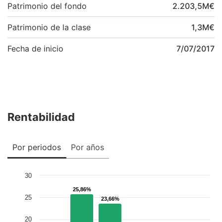
Patrimonio del fondo
2.203,5
M
€
Patrimonio de la clase
1,3
M
€
Fecha de inicio
7/07/2017
Rentabilidad
Por periodos
Por años
30
25,86%
25,86%
25
23,66%
23,66%
20