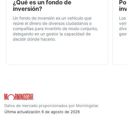
¿Qué es un fondo de
Por 
inversión?
inve
Un fondo de inversión es un vehículo que
Los f
reúne el dinero de diversos ciudadanos o
ventaj
compañías para invertirlo de modo conjunto,
divers
delegando en un gestor la capacidad de
gestió
decidir dónde hacerlo.
Datos de mercado proporcionados por Morningstar.
Última actualización
6 de agosto de 2026