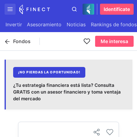
Identifícate
Invertir
Asesoramiento
Noticias
Rankings de fondos
Fondos
Me interesa
¡NO PIERDAS LA OPORTUNIDAD!
¿Tu estrategia financiera está lista? Consulta
GRATIS con un asesor financiero y toma ventaja
del mercado