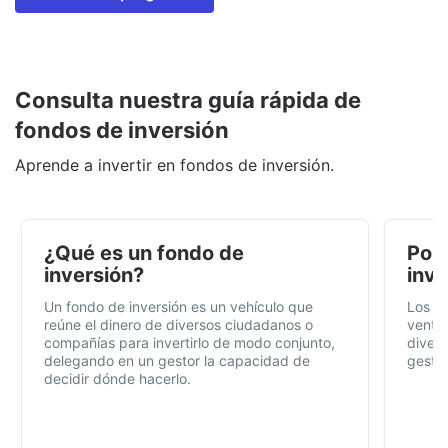
Consulta nuestra guía rápida de
fondos de inversión
Aprende a invertir en fondos de inversión.
¿Qué es un fondo de
Por 
inversión?
inve
Un fondo de inversión es un vehículo que
Los f
reúne el dinero de diversos ciudadanos o
ventaj
compañías para invertirlo de modo conjunto,
divers
delegando en un gestor la capacidad de
gestió
decidir dónde hacerlo.