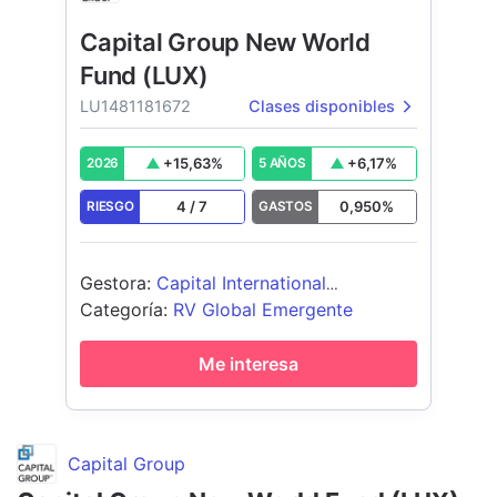
Capital Group New World
Fund (LUX)
LU1481181672
Clases disponibles
+
15,63
%
+
6,17
%
2026
5 AÑOS
4
/
7
0,950
%
RIESGO
GASTOS
Gestora
:
Capital International
Management Company Sàrl
Categoría
:
RV Global Emergente
Me interesa
Capital Group