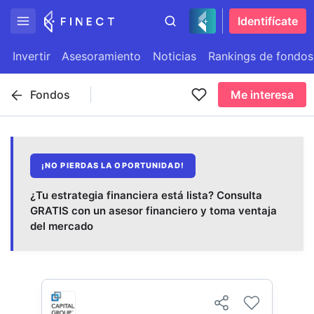
Identifícate
Invertir
Asesoramiento
Noticias
Rankings de fondos
Fondos
Me interesa
¡NO PIERDAS LA OPORTUNIDAD!
¿Tu estrategia financiera está lista? Consulta
GRATIS con un asesor financiero y toma ventaja
del mercado