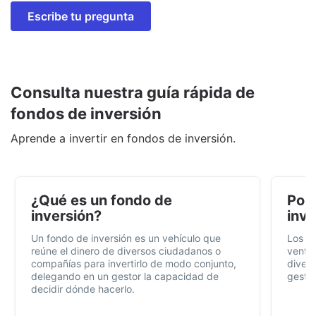
Escribe tu pregunta
Consulta nuestra guía rápida de
fondos de inversión
Aprende a invertir en fondos de inversión.
¿Qué es un fondo de
Por 
inversión?
inve
Un fondo de inversión es un vehículo que
Los f
reúne el dinero de diversos ciudadanos o
ventaj
compañías para invertirlo de modo conjunto,
divers
delegando en un gestor la capacidad de
gestió
decidir dónde hacerlo.