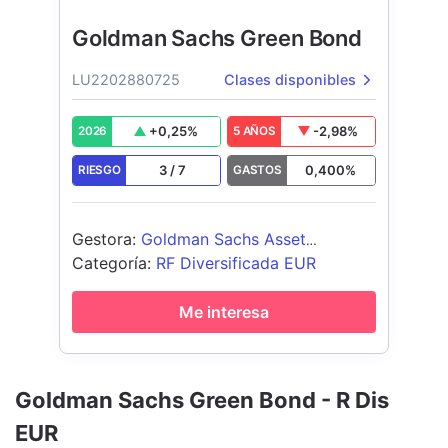
Goldman Sachs Green Bond
LU2202880725
Clases disponibles
+
0,25
%
-2,98
%
2026
5 AÑOS
3
/
7
0,400
%
RIESGO
GASTOS
Gestora
:
Goldman Sachs Asset
Management B.V.
Categoría
:
RF Diversificada EUR
Me interesa
Goldman Sachs Green Bond - R Dis
EUR