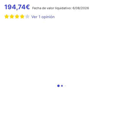
194,74
€
Fecha de
valor liquidativo:
6/08/2026
Ver
1
opinión