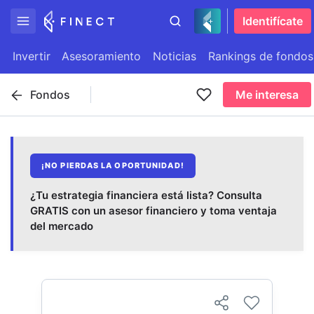
Identifícate
Invertir
Asesoramiento
Noticias
Rankings de fondos
Fondos
Me interesa
¡NO PIERDAS LA OPORTUNIDAD!
¿Tu estrategia financiera está lista? Consulta
GRATIS con un asesor financiero y toma ventaja
del mercado