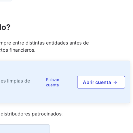
do?
pre entre distintas entidades antes de
tos financieros.
Enlazar
es limpias de
Abrir cuenta
cuenta
distribudor
es
patrocinado
s
: