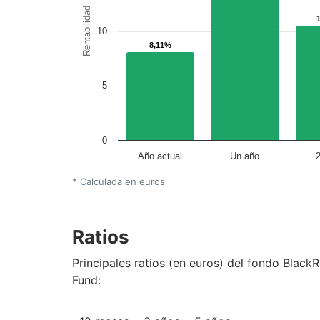
Rentabilidad
10
8,11%
8,11%
5
0
Año actual
Un año
* Calculada en euros
Ratios
Principales ratios (en euros) del fondo Black
Fund: