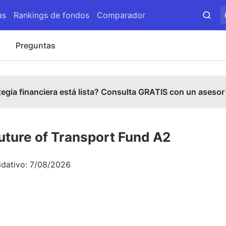
as
Rankings de fondos
Comparador
s
Preguntas
tegia financiera está lista? Consulta GRATIS con un asesor
uture of Transport Fund A2
idativo:
7/08/2026