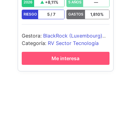
+
8,11
%
—
2026
5 AÑOS
5
/
7
1,810
%
RIESGO
GASTOS
Gestora
:
BlackRock (Luxembourg)
SA
Categoría
:
RV Sector Tecnología
Me interesa