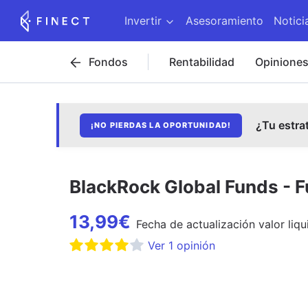
Invertir
Asesoramiento
Notici
Fondos
Rentabilidad
Opinione
¿Tu estra
¡NO PIERDAS LA OPORTUNIDAD!
BlackRock Global Funds - F
13,99
€
Fecha de
actualización
valor liqu
Ver
1
opinión