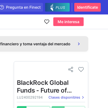
Pregunta en Finect
Identifícate
Me interesa
 financiero y toma ventaja del mercado
BlackRock Global
Funds - Future of
Transport Fund
LU2400292194
Clases disponibles