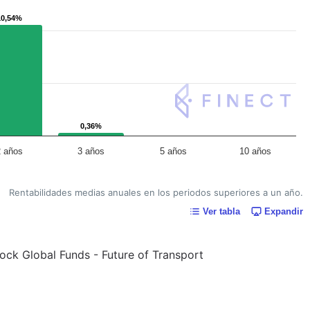
10,54%
10,54%
0,36%
0,36%
2 años
3 años
5 años
10 años
Rentabilidades medias anuales en los periodos superiores a un año.
Ver tabla
Expandir
Rock Global Funds - Future of Transport