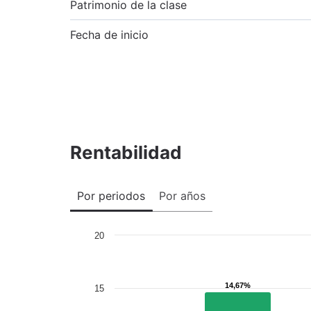
Patrimonio de la clase
Fecha de inicio
Rentabilidad
Por periodos
Por años
20
14,67%
14,67%
15