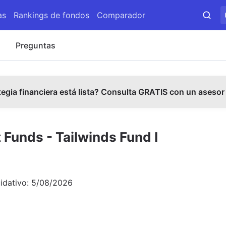
as
Rankings de fondos
Comparador
s
Preguntas
tegia financiera está lista? Consulta GRATIS con un asesor
Funds - Tailwinds Fund I
uidativo:
5/08/2026