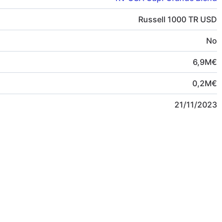
Russell 1000 TR USD
No
6,9
M
€
0,2
M
€
21/11/2023