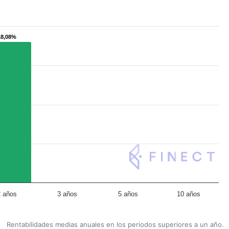
18,08%
18,08%
2 años
3 años
5 años
10 años
Rentabilidades medias anuales en los periodos superiores a un año.