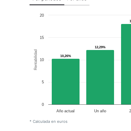
20
15
12,29%
12,29%
Rentabilidad
10,26%
10,26%
10
5
0
Año actual
Un año
* Calculada en euros