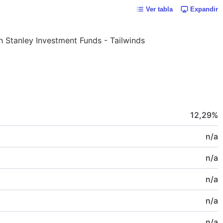
Ver tabla
Expandir
n Stanley Investment Funds - Tailwinds
12,29
%
n/a
n/a
n/a
n/a
n/a