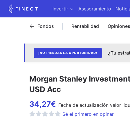
Invertir
Asesoramiento
Notici
Fondos
Rentabilidad
Opinione
¿Tu estra
¡NO PIERDAS LA OPORTUNIDAD!
Morgan Stanley Investment 
USD Acc
34,27
€
Fecha de
actualización
valor liq
Sé el primero en opinar