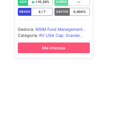
+
10,26
%
—
2026
5 AÑOS
4
/
7
0,900
%
RIESGO
GASTOS
Gestora
:
MSIM Fund Management
(Ireland) Limited
Categoría
:
RV USA Cap. Grande
Blend
Me interesa