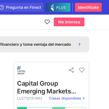
Pregunta en Finect
Identifícate
Me interesa
 financiero y toma ventaja del mercado
Capital Group
Emerging Markets
Local Currency Debt
LU2732151662
Clases disponibles
Fund (LUX)