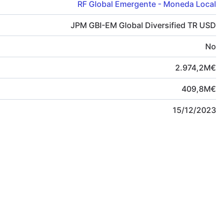
RF Global Emergente - Moneda Local
JPM GBI-EM Global Diversified TR USD
No
2.974,2
M
€
409,8
M
€
15/12/2023