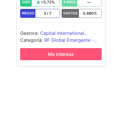
+
5,72
%
—
2026
5 AÑOS
3
/
7
0,680
%
RIESGO
GASTOS
Gestora
:
Capital International
Management Company Sàrl
Categoría
:
RF Global Emergente -
Moneda Local
Me interesa