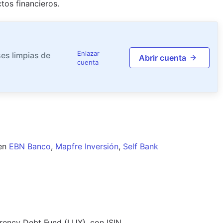
tos financieros.
Enlazar
es limpias de
Abrir cuenta
cuenta
en
EBN Banco
,
Mapfre Inversión
,
Self Bank
rency Debt Fund (LUX), con ISIN