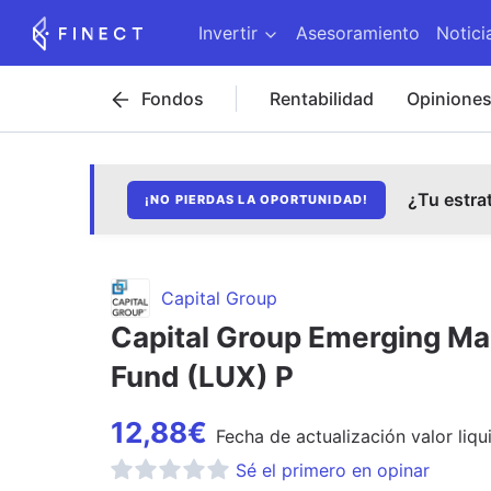
Invertir
Asesoramiento
Notici
Fondos
Rentabilidad
Opinione
¿Tu estra
¡NO PIERDAS LA OPORTUNIDAD!
Capital Group
Capital Group Emerging Ma
Fund (LUX) P
12,88
€
Fecha de
actualización
valor liqu
Sé el primero en opinar