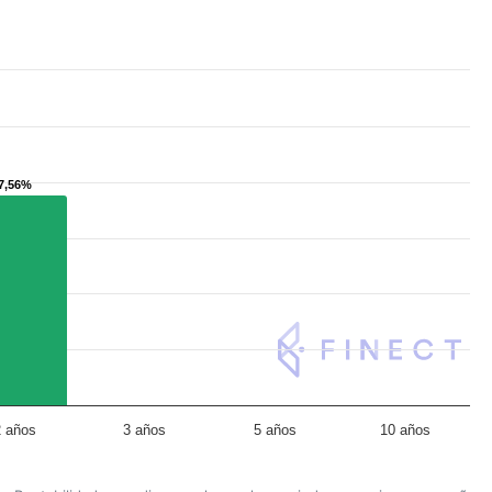
7,56%
7,56%
2 años
3 años
5 años
10 años