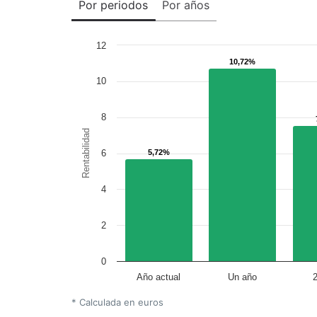
Por periodos
Por años
12
10,72%
10,72%
10
8
Rentabilidad
6
5,72%
5,72%
4
2
0
Año actual
Un año
* Calculada en euros