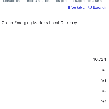
Rentabilidades medias anuales en los periodos superiores a un año.
Ver tabla
Expandir
tal Group Emerging Markets Local Currency
10,72
%
n/a
n/a
n/a
n/a