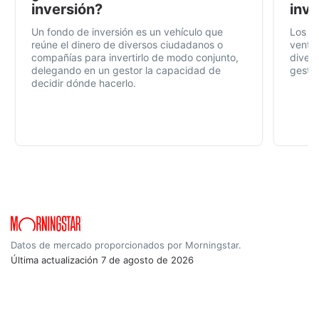
inversión?
inve
Un fondo de inversión es un vehículo que
Los f
reúne el dinero de diversos ciudadanos o
ventaj
compañías para invertirlo de modo conjunto,
divers
delegando en un gestor la capacidad de
gestió
decidir dónde hacerlo.
Datos de mercado proporcionados por Morningstar.
Última actualización
7 de agosto de 2026