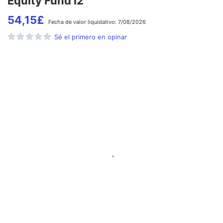
Equity Fund I2
54,15
£
Fecha de
valor liquidativo:
7/08/2026
Sé el primero en opinar