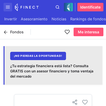
Identifícate
Invertir
Asesoramiento
Noticias
Rankings de fondos
Fondos
Me interesa
¡NO PIERDAS LA OPORTUNIDAD!
¿Tu estrategia financiera está lista? Consulta
GRATIS con un asesor financiero y toma ventaja
del mercado