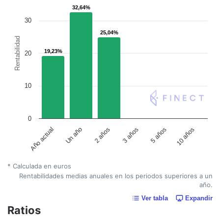
32,64%
32,64%
30
25,04%
25,04%
Rentabilidad
19,23%
19,23%
20
10
0
Un año
5 años
2 años
10 años
Año actual
3 años
* Calculada en euros
Rentabilidades medias anuales en los periodos superiores a un
año.
Ver tabla
Expandir
Ratios