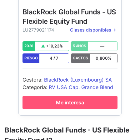
BlackRock Global Funds - US
Flexible Equity Fund
LU2779021174
Clases disponibles
+
19,23
%
—
2026
5 AÑOS
4
/
7
0,800
%
RIESGO
GASTOS
Gestora
:
BlackRock (Luxembourg) SA
Categoría
:
RV USA Cap. Grande Blend
Me interesa
BlackRock Global Funds - US Flexible