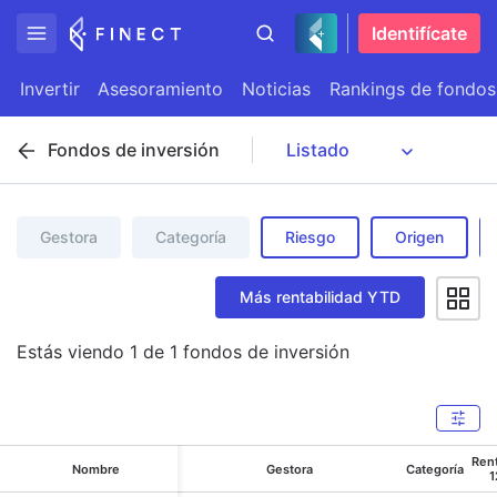
Identifícate
Invertir
Asesoramiento
Noticias
Rankings de fondos
Fondos de inversión
Gestora
Categoría
Riesgo
Origen
Más rentabilidad YTD
Estás viendo
1
de
1
fondos de inversión
Rent
Nombre
Gestora
Categoría
1