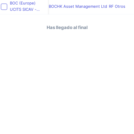
BOC (Europe)
BOCHK Asset Management Ltd
RF Otros
UCITS SICAV -
BOCHK RMB High
Yield Bond Fund
Has llegado al final