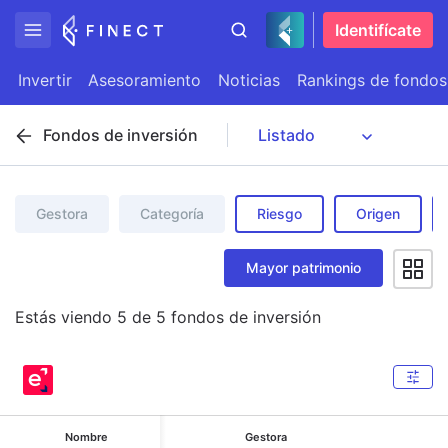
Identifícate
Invertir
Asesoramiento
Noticias
Rankings de fondos
Fondos de inversión
Gestora
Categoría
Riesgo
Origen
Mayor patrimonio
Estás viendo
5
de
5
fondos de inversión
Nombre
Gestora