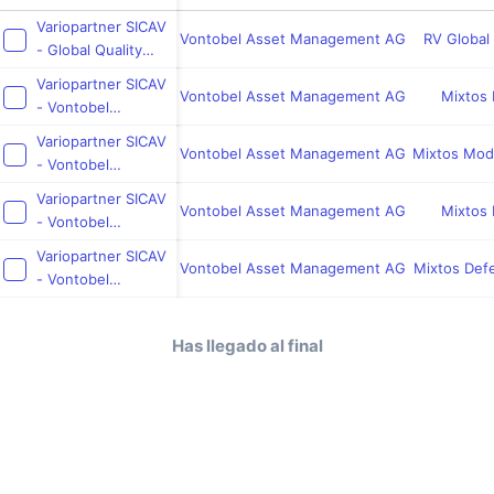
Variopartner SICAV
Vontobel Asset Management AG
RV Global
- Global Quality
Achievers
Variopartner SICAV
Vontobel Asset Management AG
Mixtos
- Vontobel
Conviction
Variopartner SICAV
Balanced USD
Vontobel Asset Management AG
Mixtos Mod
- Vontobel
Conviction
Variopartner SICAV
Balanced EUR
Vontobel Asset Management AG
Mixtos
- Vontobel
Conviction
Variopartner SICAV
Balanced CHF
Vontobel Asset Management AG
Mixtos Defe
- Vontobel
Conviction
Conservative EUR
Has llegado al final