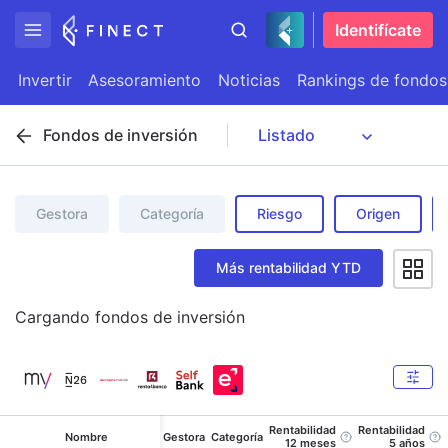
Identifícate
Invertir
Asesoramiento
Noticias
Rankings de fondos
Fondos de inversión
Gestora
Categoría
Riesgo
Origen
Más rentabilidad YTD
Cargando
fondos de inversión
Rentabilidad
Rentabilidad
Nombre
Gestora
Categoría
12 meses
5 años