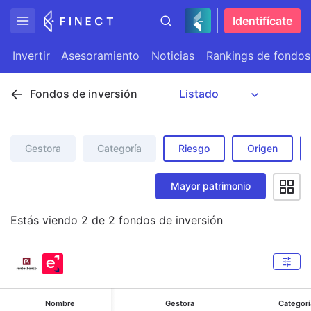
Identifícate
Invertir
Asesoramiento
Noticias
Rankings de fondos
Fondos de inversión
Gestora
Categoría
Riesgo
Origen
Mayor patrimonio
Estás viendo
2
de
2
fondos de inversión
Nombre
Gestora
Categorí