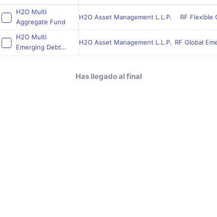
H2O Multi
H2O Asset Management L.L.P.
RF Flexible 
Aggregate Fund
H2O Multi
H2O Asset Management L.L.P.
RF Global Em
Emerging Debt
Fund
Has llegado al final