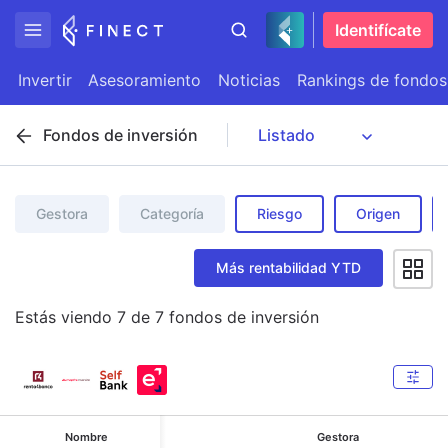
Identifícate
Invertir
Asesoramiento
Noticias
Rankings de fondos
Fondos de inversión
Gestora
Categoría
Riesgo
Origen
Más rentabilidad YTD
Estás viendo
7
de
7
fondos de inversión
Nombre
Gestora