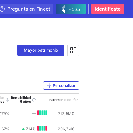
Pregunta en Finect
Identifícate
Mayor patrimonio
Personalizar
dad
Rentabilidad
Patrimonio del fondo
Distribuido por
ses
5 años
7,79
%
—
712,9
M
€
1,67
%
7,14
%
206,7
M
€