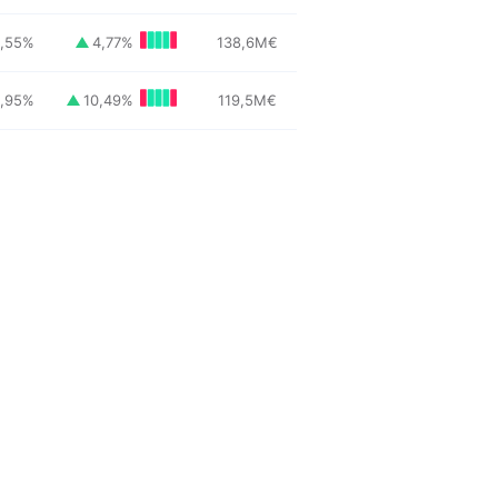
5,55
%
4,77
%
138,6
M
€
,95
%
10,49
%
119,5
M
€