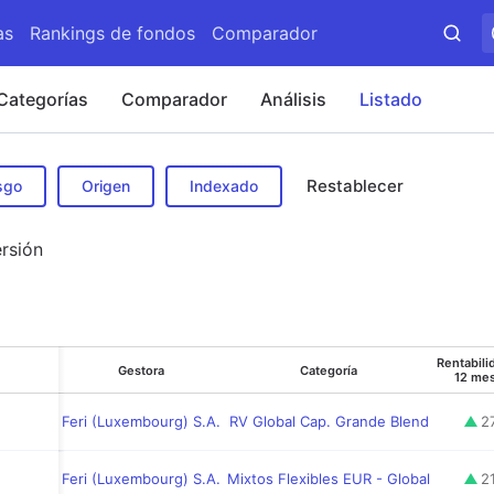
as
Rankings de fondos
Comparador
Categorías
Comparador
Análisis
Listado
Restablecer
sgo
Origen
Indexado
rsión
Rentabili
Gestora
Categoría
12 me
Feri (Luxembourg) S.A.
RV Global Cap. Grande Blend
2
Feri (Luxembourg) S.A.
Mixtos Flexibles EUR - Global
2