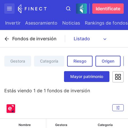
Identifícate
Invertir
Asesoramiento
Noticias
Rankings de fondos
Fondos de inversión
Gestora
Categoría
Riesgo
Origen
Mayor patrimonio
Estás viendo
1
de
1
fondos de inversión
Nombre
Gestora
Categoría