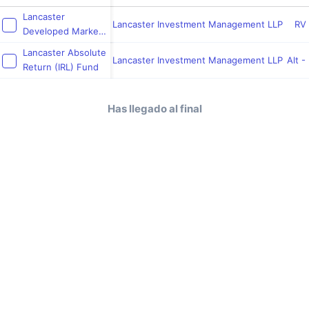
Lancaster
Lancaster Investment Management LLP
RV 
Developed Markets
Fund
Lancaster Absolute
Lancaster Investment Management LLP
Alt -
Return (IRL) Fund
Has llegado al final