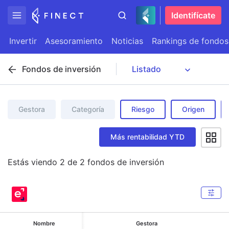
Identifícate
Invertir
Asesoramiento
Noticias
Rankings de fondos
Fondos de inversión
Gestora
Categoría
Riesgo
Origen
Más rentabilidad YTD
Estás viendo
2
de
2
fondos de inversión
Nombre
Gestora