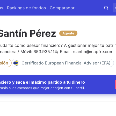
as
Rankings de fondos
Comparador
Santín Pérez
Agente
darte como asesor financiero? A gestionar mejor tu patrim
inanciera./ Móvil: 653.935.114/ Email: rsantin@mapfre.com
rsión
Certificado European Financial Advisor (EFA)
ciero y saca el máximo partido a tu dinero
arás a los asesores que mejor encajen con tu perfil.