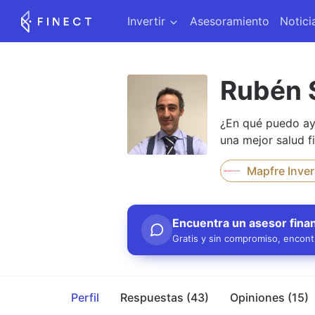
Invertir
Asesoramiento
Notici
Rubén 
¿En qué puedo ayu
una mejor salud f
Mapfre Inve
Encuentra un asesor finan
Gratis y sin compromiso, encontr
Perfil
Respuestas (43)
Opiniones (15)