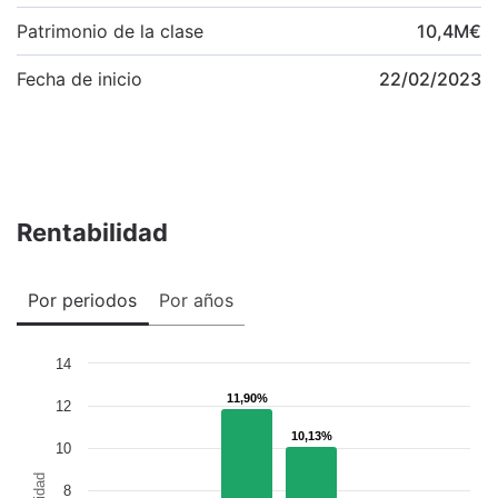
Patrimonio de la clase
10,4
M
€
Fecha de inicio
22/02/2023
Rentabilidad
Por periodos
Por años
14
11,90%
11,90%
12
10,13%
10,13%
10
8