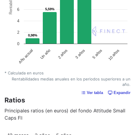
Rentabilidad
6
5,59%
5,59%
4
2
0,98%
0,98%
0
Un año
5 años
2 años
10 años
Año actual
3 años
* Calculada en euros
Rentabilidades medias anuales en los periodos superiores a un
año.
Ver tabla
Expandir
Ratios
Principales ratios (en euros) del fondo Attitude Small
Caps FI: