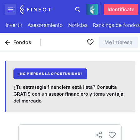
Identifícate
Invertir
Asesoramiento
Noticias
Rankings de fondos
Fondos
Me interesa
¡NO PIERDAS LA OPORTUNIDAD!
¿Tu estrategia financiera está lista? Consulta
GRATIS con un asesor financiero y toma ventaja
del mercado