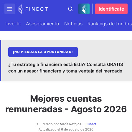
Identifícate
Invertir
Asesoramiento
Noticias
Rankings de fondos
¡NO PIERDAS LA OPORTUNIDAD!
¿Tu estrategia financiera está lista? Consulta GRATIS
con un asesor financiero y toma ventaja del mercado
Mejores cuentas
remuneradas - Agosto 2026
Editado por
María Refojos
Finect
Actualizado el
6 de agosto de 2026