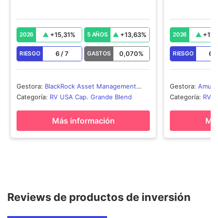
+
15,31
%
+
13,63
%
+
17,
2026
5 AÑOS
2026
6
/
7
0,070
%
6
RIESGO
GASTOS
RIESGO
Gestora
:
BlackRock Asset Management
Gestora
:
Amund
Ireland - ETF
Categoría
:
RV USA Cap. Grande Blend
Categoría
:
RV Z
Más información
Más
Reviews de productos de inversión