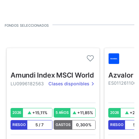
fondos seleccionados
Amundi Index MSCI World
Azvalor I
ES0112611001
LU0996182563
Clases disponibles
+
15,11
%
+
11,85
%
+
21,
2026
5 AÑOS
2026
5
/
7
0,300
%
5
RIESGO
GASTOS
RIESGO