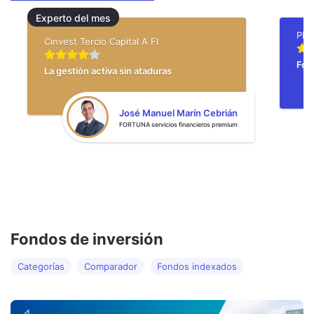
Experto del mes
Cinvest Tercio Capital A FI
Fon
La gestión activa sin ataduras
José Manuel Marín Cebrián
FORTUNA servicios financieros premium
Fondos de inversión