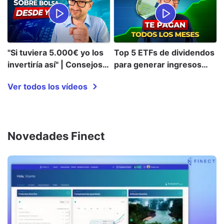
"Si tuviera 5.000€ yo los
Top 5 ETFs de dividendos
invertiría así" | Consejos
para generar ingresos
para invertir #3: Juan
pasivos en 2026
Ver todos los vídeos
Ramón Rallo, Richard
Gracia... | Finect Talks
Novedades Finect