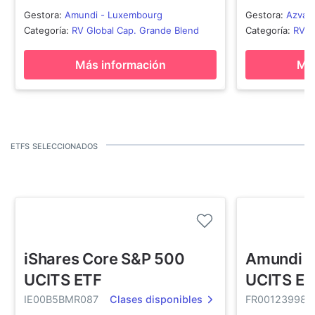
Gestora
:
Amundi - Luxembourg
Gestora
:
Azval
Categoría
:
RV Global Cap. Grande Blend
Categoría
:
RV G
Más información
Más
etfs seleccionados
iShares Core S&P 500
Amundi E
UCITS ETF
UCITS ET
IE00B5BMR087
Clases disponibles
FR001239980