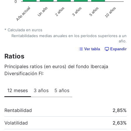
0
Año actual
Un año
2 años
3 años
5 años
10 años
* Calculada en euros
Rentabilidades medias anuales en los periodos superiores a un
año.
Ver tabla
Expandir
Ratios
Principales ratios (en euros) del fondo Ibercaja
Diversificación FI:
12 meses
3 años
5 años
Rentabilidad
2,85
%
Volatilidad
2,63
%