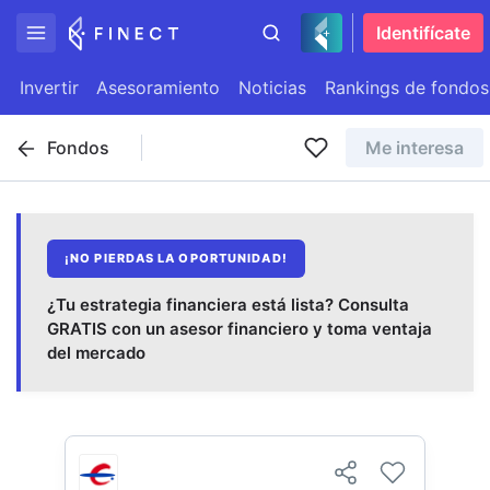
Identifícate
Invertir
Asesoramiento
Noticias
Rankings de fondos
Fondos
Me interesa
¡NO PIERDAS LA OPORTUNIDAD!
¿Tu estrategia financiera está lista? Consulta
GRATIS con un asesor financiero y toma ventaja
del mercado