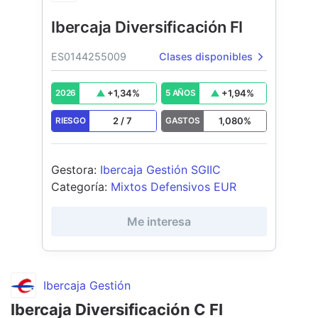
Ibercaja Diversificación FI
ES0144255009
Clases disponibles
+
1,34
%
+
1,94
%
2026
5 AÑOS
2
/
7
1,080
%
RIESGO
GASTOS
Gestora
:
Ibercaja Gestión SGIIC
Categoría
:
Mixtos Defensivos EUR
Me interesa
Ibercaja Gestión
Ibercaja Diversificación C FI