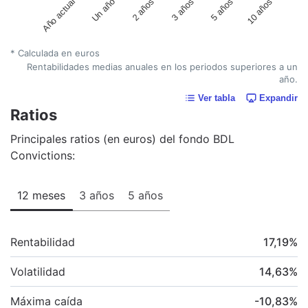
Un año
5 años
2 años
10 años
Año actual
3 años
* Calculada en euros
Rentabilidades medias anuales en los periodos superiores a un
año.
Ver tabla
Expandir
Ratios
Principales ratios (en euros) del fondo BDL
Convictions:
12 meses
3 años
5 años
Rentabilidad
17,19
%
Volatilidad
14,63
%
Máxima caída
-10,83
%