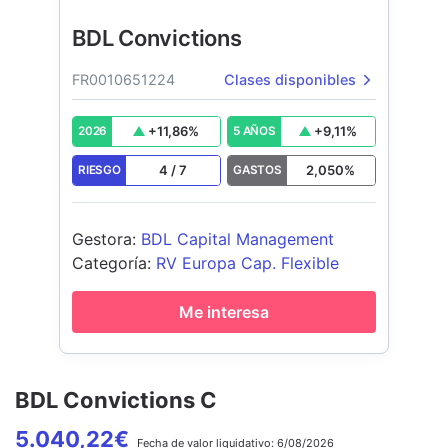
BDL Convictions
FR0010651224
Clases disponibles
+
11,86
%
+
9,11
%
2026
5 AÑOS
4
/
7
2,050
%
RIESGO
GASTOS
Gestora
:
BDL Capital Management
Categoría
:
RV Europa Cap. Flexible
Me interesa
BDL Convictions C
5.040,22
€
Fecha de
valor liquidativo:
6/08/2026