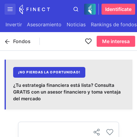
Identifícate
Invertir
Asesoramiento
Noticias
Rankings de fondos
Fondos
Me interesa
¡NO PIERDAS LA OPORTUNIDAD!
¿Tu estrategia financiera está lista? Consulta
GRATIS con un asesor financiero y toma ventaja
del mercado