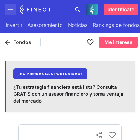
Identifícate
Invertir
Asesoramiento
Noticias
Rankings de fondos
Fondos
Me interesa
¡NO PIERDAS LA OPORTUNIDAD!
¿Tu estrategia financiera está lista? Consulta
GRATIS con un asesor financiero y toma ventaja
del mercado