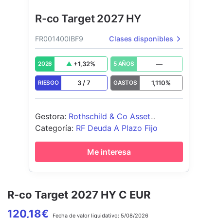
R-co Target 2027 HY
FR001400IBF9
Clases disponibles
+
1,32
%
—
2026
5 AÑOS
3
/
7
1,110
%
RIESGO
GASTOS
Gestora
:
Rothschild & Co Asset
Management
Categoría
:
RF Deuda A Plazo Fijo
Me interesa
R-co Target 2027 HY C EUR
120,18
€
Fecha de
valor liquidativo:
5/08/2026