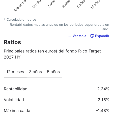
Año actual
Un año
2 años
3 años
5 años
10 años
* Calculada en euros
Rentabilidades medias anuales en los periodos superiores a un
año.
Ver tabla
Expandir
Ratios
Principales ratios (en euros) del fondo R-co Target
2027 HY:
12 meses
3 años
5 años
Rentabilidad
2,34
%
Volatilidad
2,15
%
Máxima caída
-1,48
%