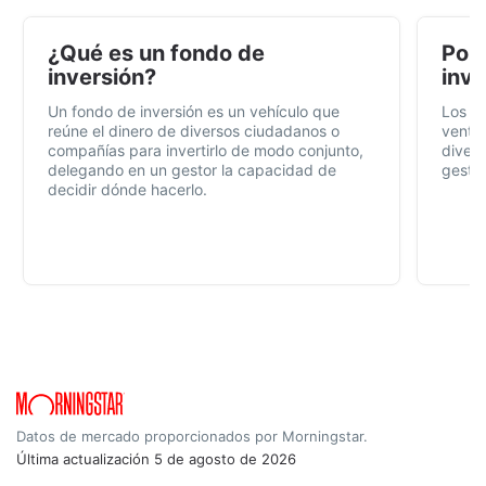
¿Qué es un fondo de
Por 
inversión?
inve
Un fondo de inversión es un vehículo que
Los f
reúne el dinero de diversos ciudadanos o
ventaj
compañías para invertirlo de modo conjunto,
divers
delegando en un gestor la capacidad de
gestió
decidir dónde hacerlo.
Datos de mercado proporcionados por Morningstar.
Última actualización
5 de agosto de 2026