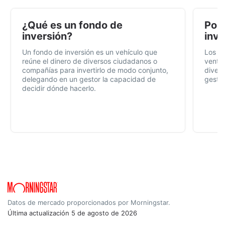
¿Qué es un fondo de
Por 
inversión?
inve
Un fondo de inversión es un vehículo que
Los f
reúne el dinero de diversos ciudadanos o
ventaj
compañías para invertirlo de modo conjunto,
divers
delegando en un gestor la capacidad de
gestió
decidir dónde hacerlo.
Datos de mercado proporcionados por Morningstar.
Última actualización
5 de agosto de 2026