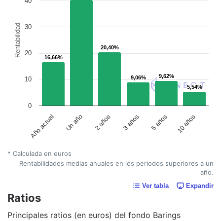
40
Rentabilidad
30
20,40%
20,40%
20
16,66%
16,66%
9,62%
9,62%
9,06%
9,06%
10
5,54%
5,54%
0
Un año
5 años
2 años
10 años
Año actual
3 años
* Calculada en euros
Rentabilidades medias anuales en los periodos superiores a un
año.
Ver tabla
Expandir
Ratios
Principales ratios (en euros) del fondo Barings