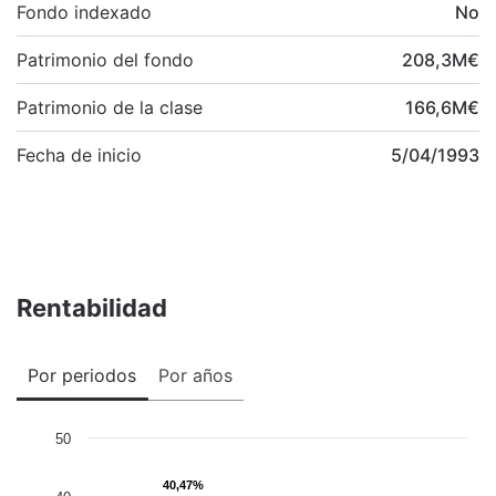
Fondo indexado
No
Patrimonio del fondo
208,3
M
€
Patrimonio de la clase
166,6
M
€
Fecha de inicio
5/04/1993
Rentabilidad
Por periodos
Por años
50
40,47%
40,47%