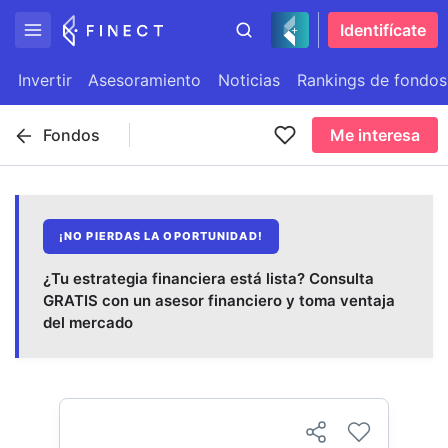
Identifícate
Invertir
Asesoramiento
Noticias
Rankings de fondos
Fondos
Me interesa
¡NO PIERDAS LA OPORTUNIDAD!
¿Tu estrategia financiera está lista? Consulta
GRATIS con un asesor financiero y toma ventaja
del mercado