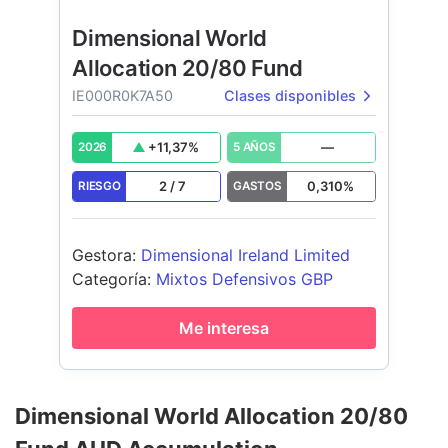
Dimensional World
Allocation 20/80 Fund
IE000R0K7A50
Clases disponibles
+
11,37
%
—
2026
5 AÑOS
2
/
7
0,310
%
RIESGO
GASTOS
Gestora
:
Dimensional Ireland Limited
Categoría
:
Mixtos Defensivos GBP
Me interesa
Dimensional World Allocation 20/80