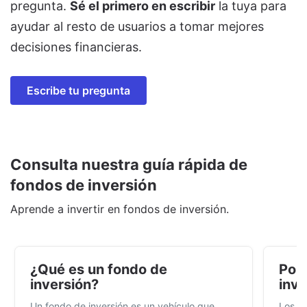
pregunta.
Sé el primero en escribir
la tuya para
ayudar al resto de usuarios a tomar mejores
decisiones financieras.
Escribe tu pregunta
Consulta nuestra guía rápida de
fondos de inversión
Aprende a invertir en fondos de inversión.
¿Qué es un fondo de
Por 
inversión?
inve
Un fondo de inversión es un vehículo que
Los f