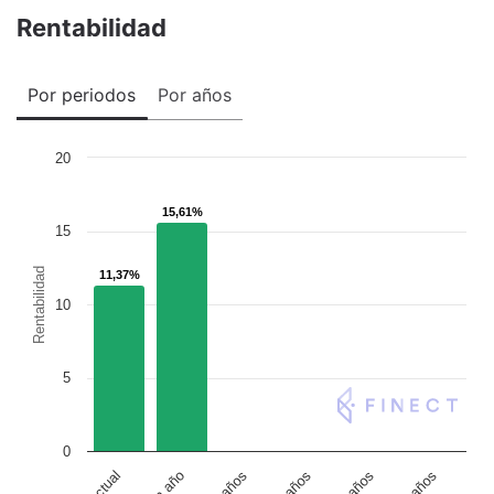
Rentabilidad
Por periodos
Por años
20
15,61%
15,61%
15
Rentabilidad
11,37%
11,37%
10
5
0
Un año
5 años
2 años
10 años
3 años