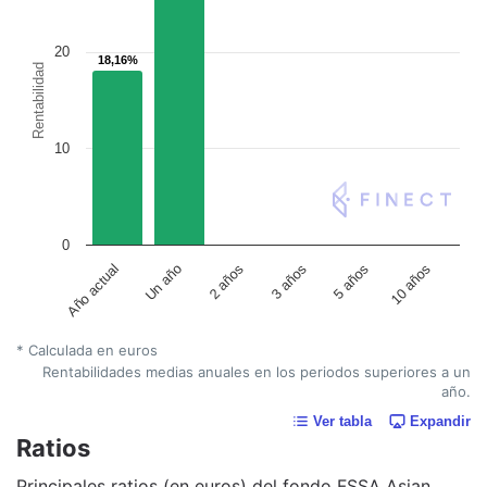
20
18,16%
18,16%
Rentabilidad
10
0
Un año
5 años
2 años
10 años
Año actual
3 años
* Calculada en euros
Rentabilidades medias anuales en los periodos superiores a un
año.
Ver tabla
Expandir
Ratios
Principales ratios (en euros) del fondo FSSA Asian