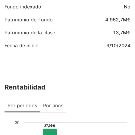
Fondo indexado
No
Patrimonio del fondo
4.962,7
M
€
Patrimonio de la clase
13,7
M
€
Fecha de inicio
9/10/2024
Rentabilidad
Por periodos
Por años
30
27,91%
27,91%