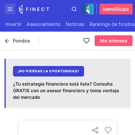
Identifícate
Invertir
Asesoramiento
Noticias
Rankings de fondos
Fondos
Me interesa
¡NO PIERDAS LA OPORTUNIDAD!
¿Tu estrategia financiera está lista? Consulta
GRATIS con un asesor financiero y toma ventaja
del mercado