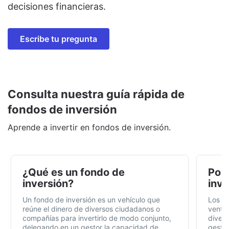
decisiones financieras.
Escribe tu pregunta
Consulta nuestra guía rápida de
fondos de inversión
Aprende a invertir en fondos de inversión.
¿Qué es un fondo de
Por 
inversión?
inve
Un fondo de inversión es un vehículo que
Los f
reúne el dinero de diversos ciudadanos o
ventaj
compañías para invertirlo de modo conjunto,
divers
delegando en un gestor la capacidad de
gestió