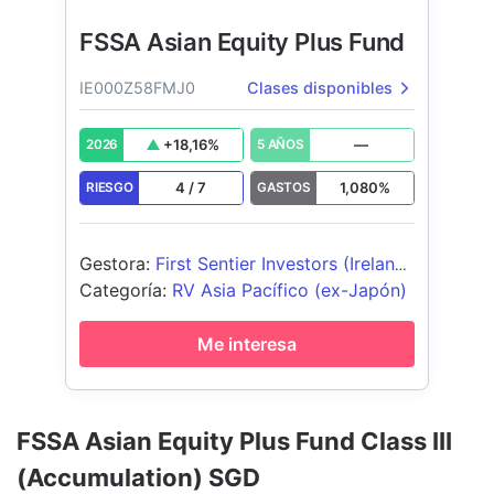
FSSA Asian Equity Plus Fund
IE000Z58FMJ0
Clases disponibles
+
18,16
%
—
2026
5 AÑOS
4
/
7
1,080
%
RIESGO
GASTOS
Gestora
:
First Sentier Investors (Ireland)
Limited
Categoría
:
RV Asia Pacífico (ex-Japón)
Me interesa
FSSA Asian Equity Plus Fund Class III
(Accumulation) SGD