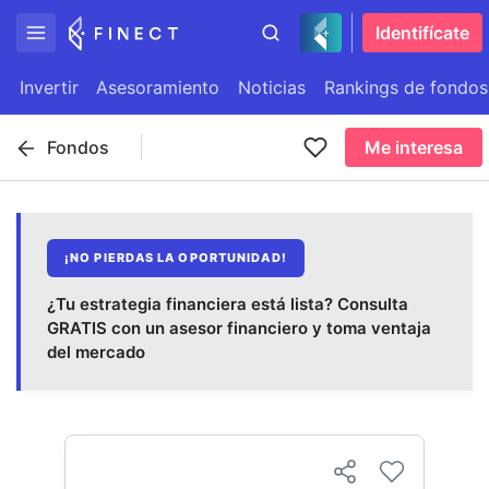
Identifícate
Invertir
Asesoramiento
Noticias
Rankings de fondos
Fondos
Me interesa
¡NO PIERDAS LA OPORTUNIDAD!
¿Tu estrategia financiera está lista? Consulta
GRATIS con un asesor financiero y toma ventaja
del mercado