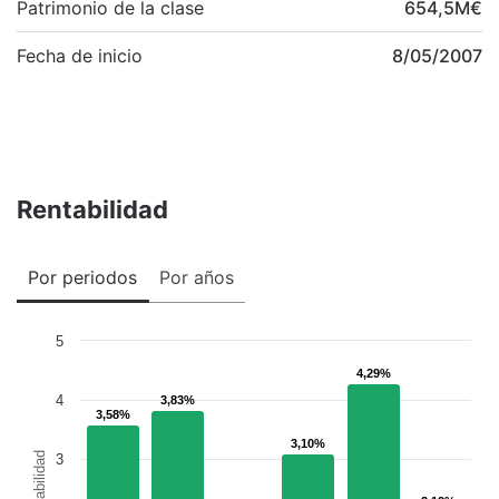
Patrimonio de la clase
654,5
M
€
Fecha de inicio
8/05/2007
Rentabilidad
Por periodos
Por años
5
4,29%
4,29%
4
3,83%
3,83%
3,58%
3,58%
3,10%
3,10%
Rentabilidad
3