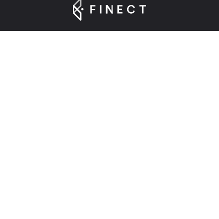
Suscríbete a nuestra Newsletter
Introduce tu e-mail para registrarte en Finect.
Sobre nosotros
Finect en 2025
Contacta