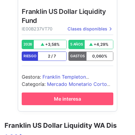
Franklin US Dollar Liquidity
Fund
IE00B237VT70
Clases disponibles
+
3,58
%
+
4,29
%
2026
5 AÑOS
2
/
7
0,060
%
RIESGO
GASTOS
Gestora
:
Franklin Templeton
International Services S.à r.l.
Categoría
:
Mercado Monetario Corto
Plazo USD
Me interesa
Franklin US Dollar Liquidity WA Dis