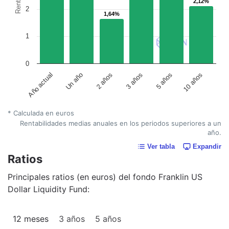
2,12%
2,12%
2
1,64%
1,64%
1
0
Año actual
Un año
2 años
3 años
5 años
10 años
* Calculada en euros
Rentabilidades medias anuales en los periodos superiores a un
año.
Ver tabla
Expandir
Ratios
Principales ratios (en euros) del fondo Franklin US
Dollar Liquidity Fund:
12 meses
3 años
5 años