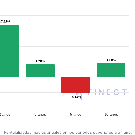
17,18%
17,18%
4,68%
4,68%
4,28%
4,28%
-5,13%
-5,13%
2 años
3 años
5 años
10 años
Rentabilidades medias anuales en los periodos superiores a un año.