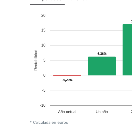
20
15
10
Rentabilidad
6,36%
6,36%
5
0
-0,29%
-0,29%
-5
-10
Año actual
Un año
* Calculada en euros