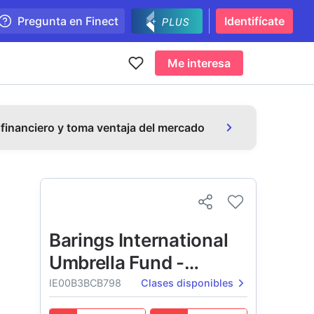
Pregunta en Finect
Identifícate
Me interesa
 financiero y toma ventaja del mercado
Barings International
Umbrella Fund -
Barings Hong Kong
IE00B3BCB798
Clases disponibles
China Fund