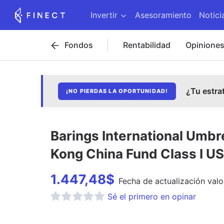
Invertir
Asesoramiento
Notici
Fondos
Rentabilidad
Opinione
¿Tu estra
¡NO PIERDAS LA OPORTUNIDAD!
Barings International Umbr
Kong China Fund Class I U
1.447,48
$
Fecha de
actualización
valo
Sé el primero en opinar