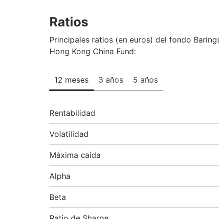
Ratios
Principales ratios (en euros) del fondo Baring
Hong Kong China Fund:
12 meses
3 años
5 años
Rentabilidad
Volatilidad
Máxima caída
Alpha
Beta
Ratio de Sharpe