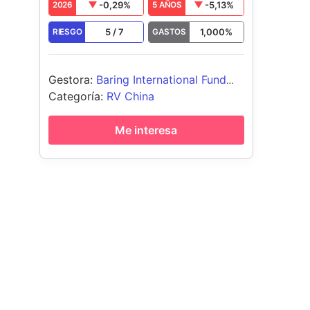
-0,29
%
-5,13
%
2026
5 AÑOS
5
/
7
1,000
%
RIESGO
GASTOS
Gestora
:
Baring International Fund
Mgrs (Ireland) Limited
Categoría
:
RV China
Me interesa