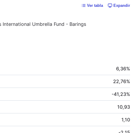
Ver tabla
Expandir
s International Umbrella Fund - Barings
6,36
%
22,76
%
-41,23
%
10,93
1,10
-2,15