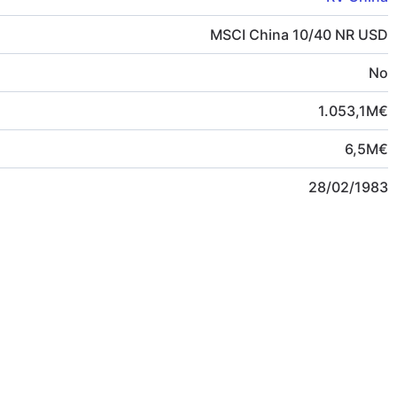
MSCI China 10/40 NR USD
No
1.053,1
M
€
6,5
M
€
28/02/1983