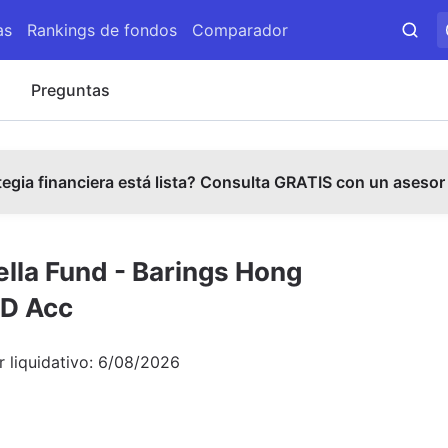
as
Rankings de fondos
Comparador
s
Preguntas
tegia financiera está lista? Consulta GRATIS con un asesor
ella Fund - Barings Hong
SD Acc
r liquidativo:
6/08/2026