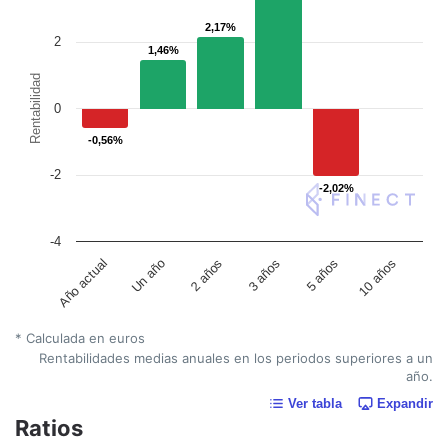
2,17%
2,17%
2
1,46%
1,46%
Rentabilidad
0
-0,56%
-0,56%
-2
-2,02%
-2,02%
-4
Un año
5 años
2 años
10 años
Año actual
3 años
* Calculada en euros
Rentabilidades medias anuales en los periodos superiores a un
año.
Ver tabla
Expandir
Ratios