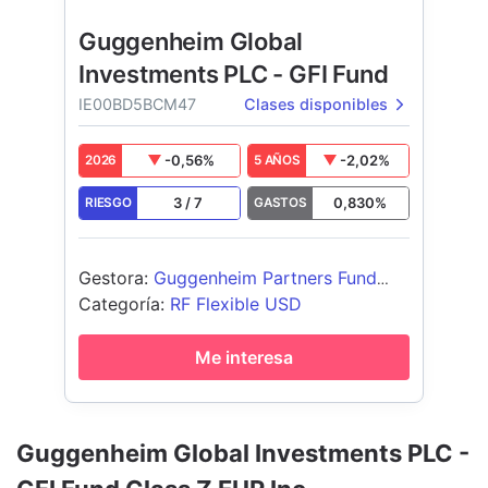
Guggenheim Global
Investments PLC - GFI Fund
IE00BD5BCM47
Clases disponibles
-0,56
%
-2,02
%
2026
5 AÑOS
3
/
7
0,830
%
RIESGO
GASTOS
Gestora
:
Guggenheim Partners Fund
Mgt(Europe) Ltd
Categoría
:
RF Flexible USD
Me interesa
Guggenheim Global Investments PLC -