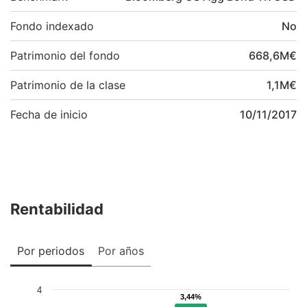
Fondo indexado
No
Patrimonio del fondo
668,6
M
€
Patrimonio de la clase
1,1
M
€
Fecha de inicio
10/11/2017
Rentabilidad
Por periodos
Por años
4
3,44%
3,44%