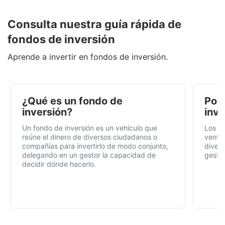
Consulta nuestra guía rápida de
fondos de inversión
Aprende a invertir en fondos de inversión.
¿Qué es un fondo de
Por 
inversión?
inve
Un fondo de inversión es un vehículo que
Los f
reúne el dinero de diversos ciudadanos o
ventaj
compañías para invertirlo de modo conjunto,
divers
delegando en un gestor la capacidad de
gestió
decidir dónde hacerlo.