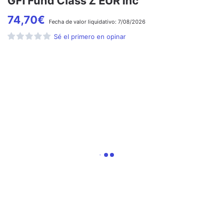
GFI Fund Class Z EUR Inc
74,70
€
Fecha de
valor liquidativo:
7/08/2026
Sé el primero en opinar