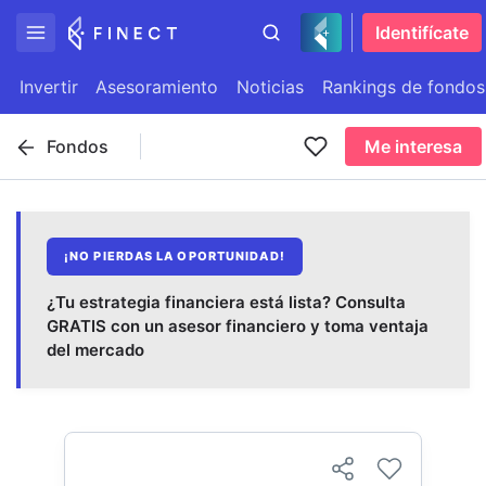
Identifícate
Invertir
Asesoramiento
Noticias
Rankings de fondos
Fondos
Me interesa
¡NO PIERDAS LA OPORTUNIDAD!
¿Tu estrategia financiera está lista? Consulta
GRATIS con un asesor financiero y toma ventaja
del mercado