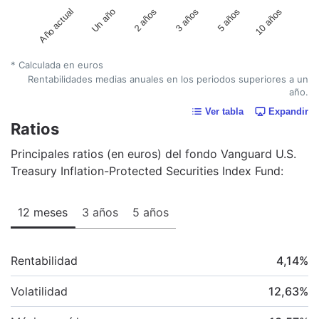
Año actual
Un año
2 años
3 años
5 años
10 años
* Calculada en euros
Rentabilidades medias anuales en los periodos superiores a un
año.
Ver tabla
Expandir
Ratios
Principales ratios (en euros) del fondo Vanguard U.S.
Treasury Inflation-Protected Securities Index Fund:
12 meses
3 años
5 años
Rentabilidad
4,14
%
Volatilidad
12,63
%