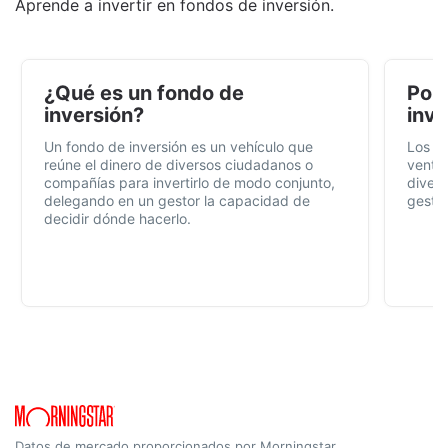
Aprende a invertir en fondos de inversión.
¿Qué es un fondo de
Por 
inversión?
inve
Un fondo de inversión es un vehículo que
Los f
reúne el dinero de diversos ciudadanos o
ventaj
compañías para invertirlo de modo conjunto,
divers
delegando en un gestor la capacidad de
gestió
decidir dónde hacerlo.
Datos de mercado proporcionados por Morningstar.