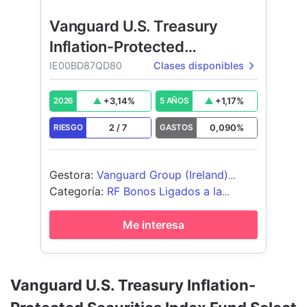
Vanguard U.S. Treasury
Inflation-Protected
Securities Index Fund
IE00BD87QD80
Clases disponibles
+
3,14
%
+
1,17
%
2026
5 AÑOS
2
/
7
0,090
%
RIESGO
GASTOS
Gestora
:
Vanguard Group (Ireland)
Limited
Categoría
:
RF Bonos Ligados a la
Inflación USD
Me interesa
Vanguard U.S. Treasury Inflation-