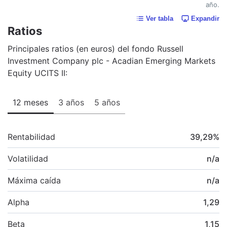
año.
Ver tabla
Expandir
Ratios
Principales ratios (en euros) del fondo Russell
Investment Company plc - Acadian Emerging Markets
Equity UCITS II:
12 meses
3 años
5 años
Rentabilidad
39,29
%
Volatilidad
n/a
Máxima caída
n/a
Alpha
1,29
Beta
1,15