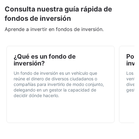
Consulta nuestra guía rápida de
fondos de inversión
Aprende a invertir en fondos de inversión.
¿Qué es un fondo de
Por 
inversión?
inve
Un fondo de inversión es un vehículo que
Los f
reúne el dinero de diversos ciudadanos o
ventaj
compañías para invertirlo de modo conjunto,
divers
delegando en un gestor la capacidad de
gestió
decidir dónde hacerlo.