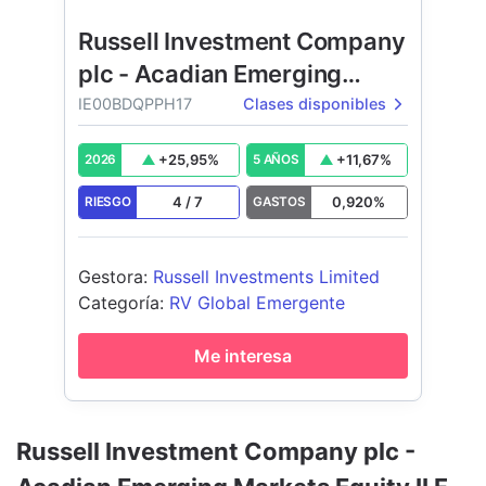
Russell Investment Company
plc - Acadian Emerging
Markets Equity UCITS II
IE00BDQPPH17
Clases disponibles
+
25,95
%
+
11,67
%
2026
5 AÑOS
4
/
7
0,920
%
RIESGO
GASTOS
Gestora
:
Russell Investments Limited
Categoría
:
RV Global Emergente
Me interesa
Russell Investment Company plc -