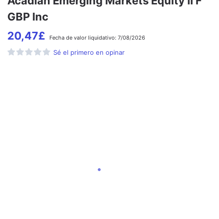
Acadian Emerging Markets Equity II F
GBP Inc
20,47
£
Fecha de
valor liquidativo:
7/08/2026
Sé el primero en opinar