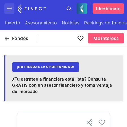
Identifícate
Invertir
Asesoramiento
Noticias
Rankings de fondos
Fondos
Me interesa
¡NO PIERDAS LA OPORTUNIDAD!
¿Tu estrategia financiera está lista? Consulta
GRATIS con un asesor financiero y toma ventaja
del mercado