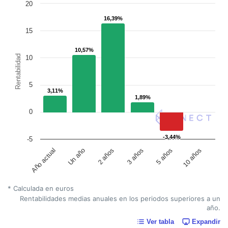
20
16,39%
16,39%
15
10,57%
10,57%
Rentabilidad
10
5
3,11%
3,11%
1,89%
1,89%
0
-3,44%
-3,44%
-5
Un año
5 años
2 años
10 años
Año actual
3 años
* Calculada en euros
Rentabilidades medias anuales en los periodos superiores a un
año.
Ver tabla
Expandir