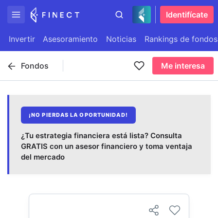
Identifícate
Invertir
Asesoramiento
Noticias
Rankings de fondos
Fondos
Me interesa
¡NO PIERDAS LA OPORTUNIDAD!
¿Tu estrategia financiera está lista? Consulta
GRATIS con un asesor financiero y toma ventaja
del mercado