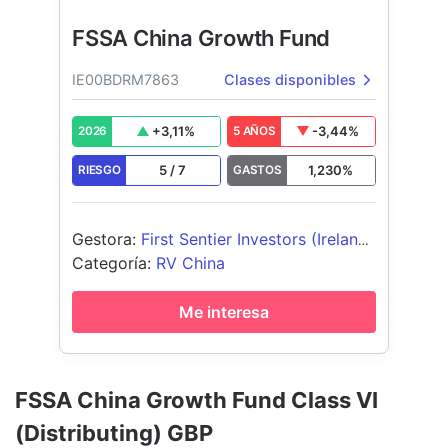
FSSA China Growth Fund
IE00BDRM7863
Clases disponibles
+
3,11
%
-3,44
%
2026
5 AÑOS
5
/
7
1,230
%
RIESGO
GASTOS
Gestora
:
First Sentier Investors (Ireland)
Limited
Categoría
:
RV China
Me interesa
FSSA China Growth Fund Class VI
(Distributing) GBP