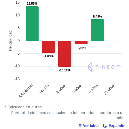
15
13,55%
13,55%
10
8,49%
8,49%
5
Rentabilidad
0
-1,36%
-1,36%
-5
-4,63%
-4,63%
-10
-10,12%
-10,12%
-15
Un año
5 años
Año actual
3 años
2 años
10 años
* Calculada en euros
Rentabilidades medias anuales en los periodos superiores a un
año.
Ver tabla
Expandir