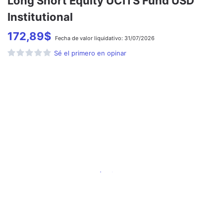
Long Short Equity UCITS Fund USD
Institutional
172,89
$
Fecha de
valor liquidativo:
31/07/2026
Sé el primero en opinar