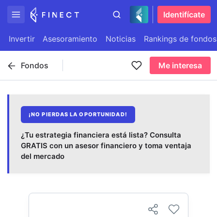
Identifícate
Invertir
Asesoramiento
Noticias
Rankings de fondos
Fondos
Me interesa
¡NO PIERDAS LA OPORTUNIDAD!
¿Tu estrategia financiera está lista? Consulta
GRATIS con un asesor financiero y toma ventaja
del mercado