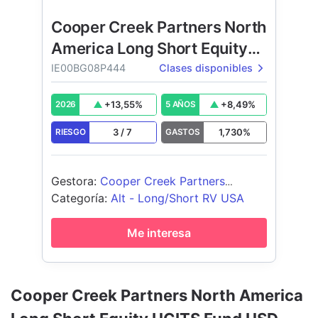
Cooper Creek Partners North
America Long Short Equity
UCITS Fund
IE00BG08P444
Clases disponibles
+
13,55
%
+
8,49
%
2026
5 AÑOS
3
/
7
1,730
%
RIESGO
GASTOS
Gestora
:
Cooper Creek Partners
Management LLC
Categoría
:
Alt - Long/Short RV USA
Me interesa
Cooper Creek Partners North America