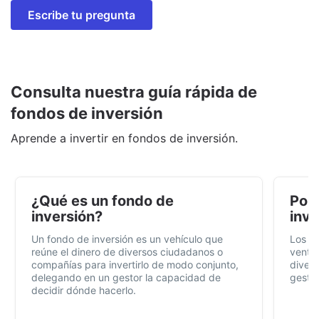
Escribe tu pregunta
Consulta nuestra guía rápida de
fondos de inversión
Aprende a invertir en fondos de inversión.
¿Qué es un fondo de
Por 
inversión?
inve
Un fondo de inversión es un vehículo que
Los f
reúne el dinero de diversos ciudadanos o
ventaj
compañías para invertirlo de modo conjunto,
divers
delegando en un gestor la capacidad de
gestió
decidir dónde hacerlo.