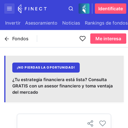
Identifícate
Invertir
Asesoramiento
Noticias
Rankings de fondos
Fondos
Me interesa
¡NO PIERDAS LA OPORTUNIDAD!
¿Tu estrategia financiera está lista? Consulta
GRATIS con un asesor financiero y toma ventaja
del mercado