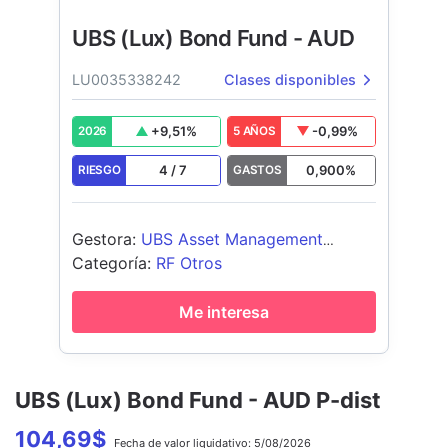
UBS (Lux) Bond Fund - AUD
LU0035338242
Clases disponibles
+
9,51
%
-0,99
%
2026
5 AÑOS
4
/
7
0,900
%
RIESGO
GASTOS
Gestora
:
UBS Asset Management
(Europe) S.A.
Categoría
:
RF Otros
Me interesa
UBS (Lux) Bond Fund - AUD P-dist
104,69
$
Fecha de
valor liquidativo:
5/08/2026