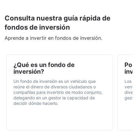
Consulta nuestra guía rápida de
fondos de inversión
Aprende a invertir en fondos de inversión.
¿Qué es un fondo de
Por 
inversión?
inve
Un fondo de inversión es un vehículo que
Los f
reúne el dinero de diversos ciudadanos o
ventaj
compañías para invertirlo de modo conjunto,
divers
delegando en un gestor la capacidad de
gestió
decidir dónde hacerlo.