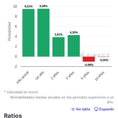
10
9,58%
9,58%
9,51%
9,51%
8
Rentabilidad
6
4,30%
4,30%
3,91%
3,91%
4
2
0
-0,05%
-0,05%
-0,99%
-0,99%
-2
Un año
5 años
2 años
10 años
Año actual
3 años
* Calculada en euros
Rentabilidades medias anuales en los periodos superiores a un
año.
Ver tabla
Expandir
Ratios