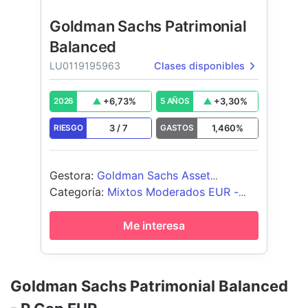
Goldman Sachs Patrimonial
Balanced
LU0119195963
Clases disponibles
+
6,73
%
+
3,30
%
2026
5 AÑOS
3
/
7
1,460
%
RIESGO
GASTOS
Gestora
:
Goldman Sachs Asset
Management B.V.
Categoría
:
Mixtos Moderados EUR -
Global
Me interesa
Goldman Sachs Patrimonial Balanced