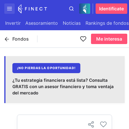
Identifícate
Invertir
Asesoramiento
Noticias
Rankings de fondos
Fondos
Me interesa
¡NO PIERDAS LA OPORTUNIDAD!
¿Tu estrategia financiera está lista? Consulta
GRATIS con un asesor financiero y toma ventaja
del mercado