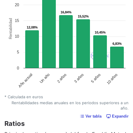
20
16,84%
16,84%
15,52%
15,52%
Rentabilidad
15
12,08%
12,08%
10,45%
10,45%
10
6,83%
6,83%
5
0
Un año
5 años
2 años
10 años
Año actual
3 años
* Calculada en euros
Rentabilidades medias anuales en los periodos superiores a un
año.
Ver tabla
Expandir
Ratios