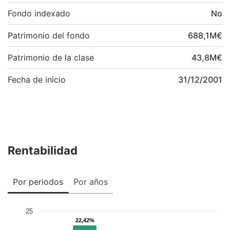
Fondo indexado
No
Patrimonio del fondo
688,1
M
€
Patrimonio de la clase
43,8
M
€
Fecha de inicio
31/12/2001
Rentabilidad
Por periodos
Por años
25
22,42%
22,42%