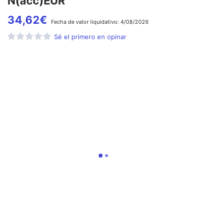
N(acc)EUR
34,62
€
Fecha de
valor liquidativo:
4/08/2026
Sé el primero en opinar