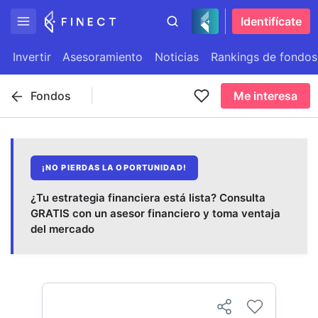
Identifícate
Invertir
Asesoramiento
Noticias
Rankings de fondos
Fondos
Me interesa
¡NO PIERDAS LA OPORTUNIDAD!
¿Tu estrategia financiera está lista? Consulta
GRATIS con un asesor financiero y toma ventaja
del mercado