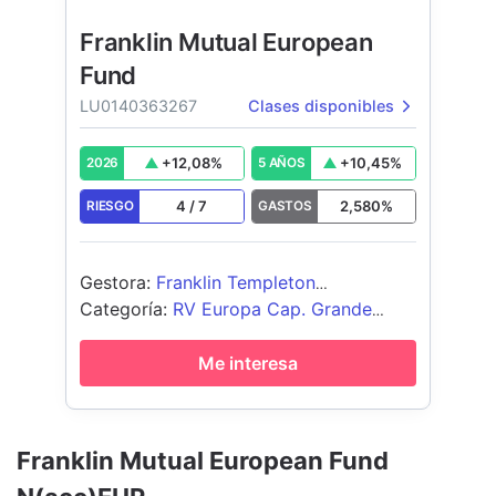
Franklin Mutual European
Fund
LU0140363267
Clases disponibles
+
12,08
%
+
10,45
%
2026
5 AÑOS
4
/
7
2,580
%
RIESGO
GASTOS
Gestora
:
Franklin Templeton
International Services S.à r.l.
Categoría
:
RV Europa Cap. Grande
Value
Me interesa
Franklin Mutual European Fund