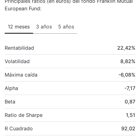
Principales ratios (en euros) del fondo Franklin Mutual
European Fund:
12 meses
3 años
5 años
Rentabilidad
22,42
%
Volatilidad
8,82
%
Máxima caída
-6,08
%
Alpha
-7,17
Beta
0,87
Ratio de Sharpe
1,51
R Cuadrado
92,02