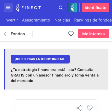
Identifícate
Invertir
Asesoramiento
Noticias
Rankings de fondos
Fondos
Me interesa
¡NO PIERDAS LA OPORTUNIDAD!
¿Tu estrategia financiera está lista? Consulta
GRATIS con un asesor financiero y toma ventaja
del mercado