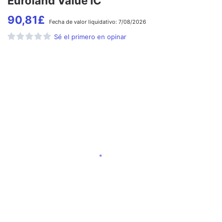
Euroland Value IC
90,81
£
Fecha de
valor liquidativo:
7/08/2026
Sé el primero en opinar