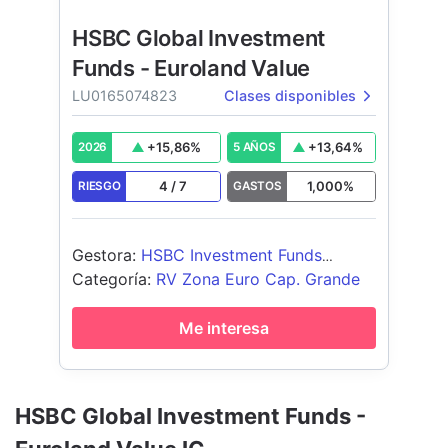
HSBC Global Investment
Funds - Euroland Value
LU0165074823
Clases disponibles
+
15,86
%
+
13,64
%
2026
5 AÑOS
4
/
7
1,000
%
RIESGO
GASTOS
Gestora
:
HSBC Investment Funds
(Luxembourg) S.A.
Categoría
:
RV Zona Euro Cap. Grande
Me interesa
HSBC Global Investment Funds -