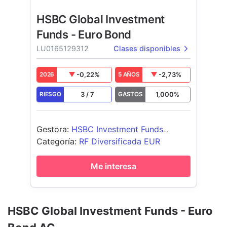
HSBC Global Investment
Funds - Euro Bond
LU0165129312
Clases disponibles
-0,22
%
-2,73
%
2026
5 AÑOS
3
/
7
1,000
%
RIESGO
GASTOS
Gestora
:
HSBC Investment Funds
(Luxembourg) S.A.
Categoría
:
RF Diversificada EUR
Me interesa
HSBC Global Investment Funds - Euro