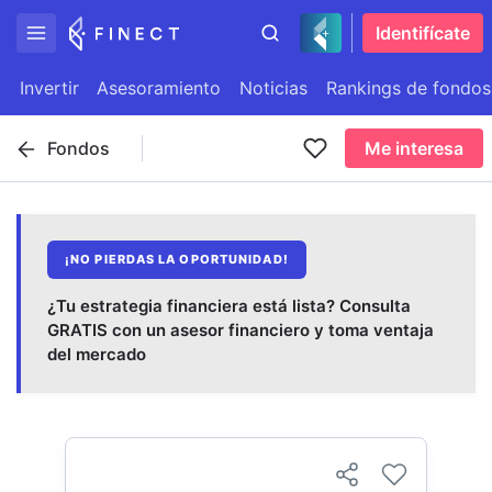
Identifícate
Invertir
Asesoramiento
Noticias
Rankings de fondos
Fondos
Me interesa
¡NO PIERDAS LA OPORTUNIDAD!
¿Tu estrategia financiera está lista? Consulta
GRATIS con un asesor financiero y toma ventaja
del mercado