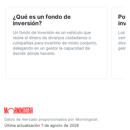
¿Qué es un fondo de
Por 
inversión?
inve
Un fondo de inversión es un vehículo que
Los f
reúne el dinero de diversos ciudadanos o
ventaj
compañías para invertirlo de modo conjunto,
divers
delegando en un gestor la capacidad de
gestió
decidir dónde hacerlo.
Datos de mercado proporcionados por Morningstar.
Última actualización
7 de agosto de 2026