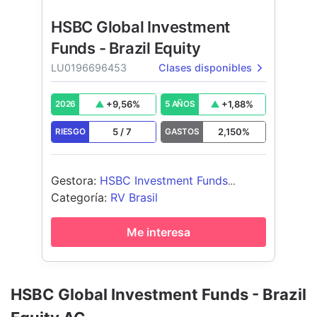
HSBC Global Investment
Funds - Brazil Equity
LU0196696453
Clases disponibles
+
9,56
%
+
1,88
%
2026
5 AÑOS
5
/
7
2,150
%
RIESGO
GASTOS
Gestora
:
HSBC Investment Funds
(Luxembourg) S.A.
Categoría
:
RV Brasil
Me interesa
HSBC Global Investment Funds - Brazil