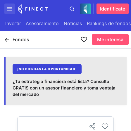
Identifícate
Invertir
Asesoramiento
Noticias
Rankings de fondos
Fondos
Me interesa
¡NO PIERDAS LA OPORTUNIDAD!
¿Tu estrategia financiera está lista? Consulta
GRATIS con un asesor financiero y toma ventaja
del mercado