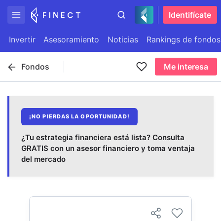
Identifícate
Invertir
Asesoramiento
Noticias
Rankings de fondos
Fondos
Me interesa
¡NO PIERDAS LA OPORTUNIDAD!
¿Tu estrategia financiera está lista? Consulta
GRATIS con un asesor financiero y toma ventaja
del mercado