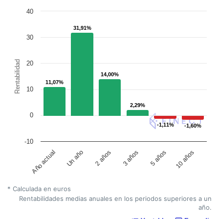
40
31,91%
31,91%
30
Rentabilidad
20
14,00%
14,00%
11,07%
11,07%
10
2,29%
2,29%
0
-1,11%
-1,11%
-1,60%
-1,60%
-10
Un año
5 años
Año actual
3 años
2 años
10 años
* Calculada en euros
Rentabilidades medias anuales en los periodos superiores a un
año.