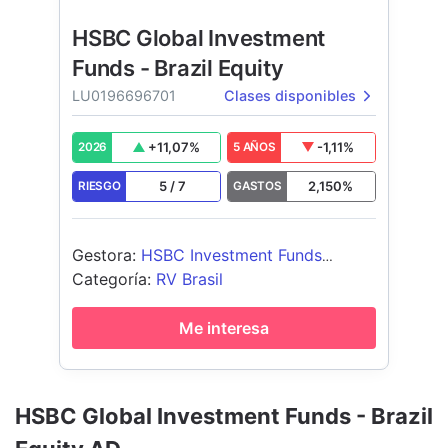
HSBC Global Investment
Funds - Brazil Equity
LU0196696701
Clases disponibles
+
11,07
%
-1,11
%
2026
5 AÑOS
5
/
7
2,150
%
RIESGO
GASTOS
Gestora
:
HSBC Investment Funds
(Luxembourg) S.A.
Categoría
:
RV Brasil
Me interesa
HSBC Global Investment Funds - Brazil