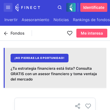
Identifícate
Invertir
Asesoramiento
Noticias
Rankings de fondos
Fondos
Me interesa
¡NO PIERDAS LA OPORTUNIDAD!
¿Tu estrategia financiera está lista? Consulta
GRATIS con un asesor financiero y toma ventaja
del mercado