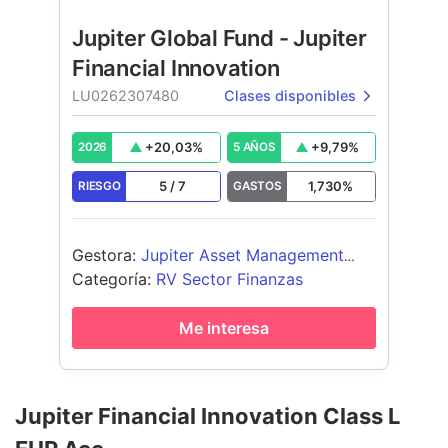
Jupiter Global Fund - Jupiter
Financial Innovation
LU0262307480
Clases disponibles
+
20,03
%
+
9,79
%
2026
5 AÑOS
5
/
7
1,730
%
RIESGO
GASTOS
Gestora
:
Jupiter Asset Management
International S.A.
Categoría
:
RV Sector Finanzas
Me interesa
Jupiter Financial Innovation Class L